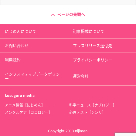
ページの先頭へ
にじめんについて
記事掲載について
お問い合わせ
プレスリリース送付先
利用規約
プライバシーポリシー
インフォマティブデータポリシ
運営会社
ー
kusuguru
media
アニメ情報［にじめん］
科学ニュース［ナゾロジー］
メンタルケア［ココロジー］
心理テスト［シンリ］
Copyright 2013 nijimen.