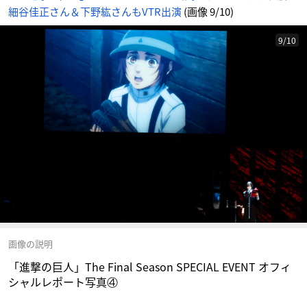
情
細谷佳正さん＆下野紘さんもVTR出演
(画像 9/10)
報
サ
イ
ト
に
9/10
じ
め
ん
画像の説明
「進撃の巨人」The Final Season SPECIAL EVENT オフィ
シャルレポート写真④