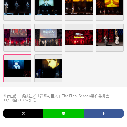
©諫山創・講談社／「進撃の巨人」The Final Season製作委員会
11/19(金) 10:52配信