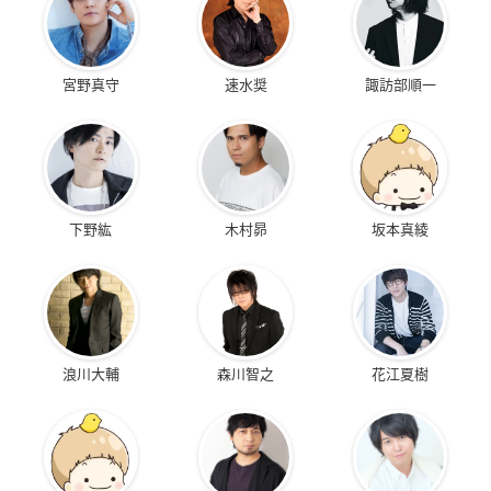
宮野真守
速水奨
諏訪部順一
下野紘
木村昴
坂本真綾
浪川大輔
森川智之
花江夏樹