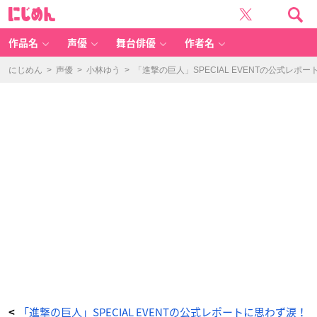
「進
に
撃
じ
の
め
巨
ん
人」
T
作品名
声優
舞台俳優
作者名
h
e
Fi
n
にじめん
>
声優
>
小林ゆう
>
「進撃の巨人」SPECIAL EVENTの公式レ
al
S
e
a
s
o
n
S
P
E
CI
A
L
E
V
E
N
T
オ
フ
ィ
シ
ャ
ル
レ
ポ
ー
ト
写
真
④
-
ア
ニ
「進撃の巨人」SPECIAL EVENTの公式レポートに思わず涙！
<
メ