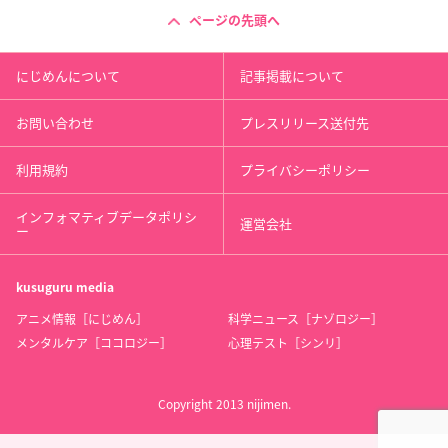
ページの先頭へ
にじめんについて
記事掲載について
お問い合わせ
プレスリリース送付先
利用規約
プライバシーポリシー
インフォマティブデータポリシ
運営会社
ー
kusuguru
media
アニメ情報［にじめん］
科学ニュース［ナゾロジー］
メンタルケア［ココロジー］
心理テスト［シンリ］
Copyright 2013 nijimen.