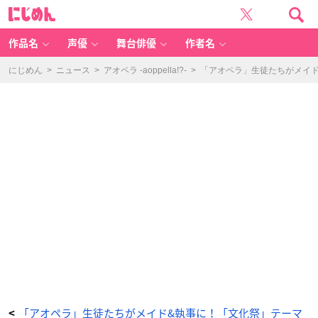
「ア
に
オ
じ
ペ
め
ラ」
ん
生
徒
作品名
声優
舞台俳優
作者名
た
ち
が
メ
にじめん
>
ニュース
>
アオペラ -aoppella!?-
>
「アオペラ」生徒たちがメイド
イ
ド
&
執
事
に！
「文
化
祭」
テ
ー
マ
の
A
G
F
2
0
2
1
イ
ラ
ス
ト
＆
特
設
サ
イ
ト
解
禁
_
1
「アオペラ」生徒たちがメイド&執事に！「文化祭」テーマ
<
番