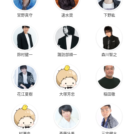
宮野真守
速水奨
下野紘
鈴村健一
諏訪部順一
森川智之
花江夏樹
大塚芳忠
稲田徹
村瀬歩
斉藤壮馬
三宅健太