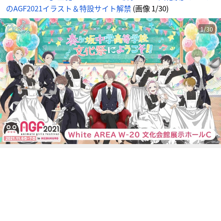
目
のAGF2021イラスト＆特設サイト解禁
(画像 1/30)
の
画
像
-
ア
1/30
ニ
メ
情
報
サ
イ
ト
に
じ
め
ん