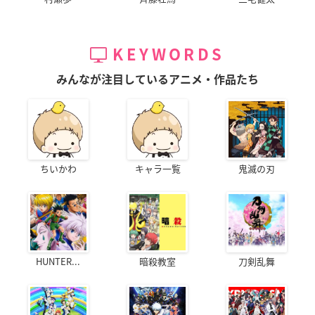
KEYWORDS
みんなが注目しているアニメ・作品たち
ちいかわ
キャラ一覧
鬼滅の刃
HUNTER...
暗殺教室
刀剣乱舞