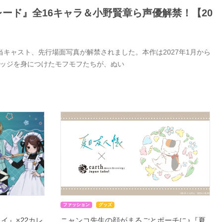
ード』全16キャラ＆小野賢章ら声優解禁！【20
キャスト、先行場面写真が解禁されました。本作は2027年1月から
バッジを身につけたモフモフたちが、ぬい
ファッション
グッズ
イ』×22カレ
ニャンコ先生の顔がまるごとポーチに♪『夏