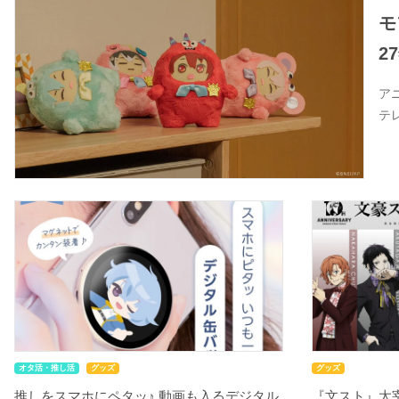
モ
2
ア
テ
オタ活・推し活
グッズ
グッズ
推しをスマホにペタッ♪ 動画も入るデジタル
『文スト』太