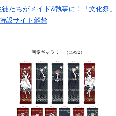
徒たちがメイド&執事に！「文化祭」テ
＆特設サイト解禁
画像ギャラリー（15/30）