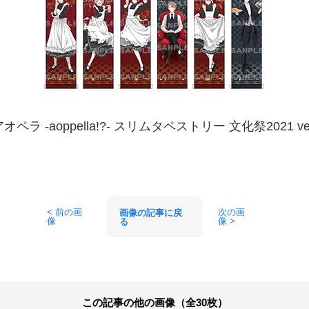
オペラ -aoppella!?- スリムタペストリー 文化祭2021 ve
< 前の画
次の画
画像の記事に戻
像
像 >
る
この記事の他の画像（全30枚）