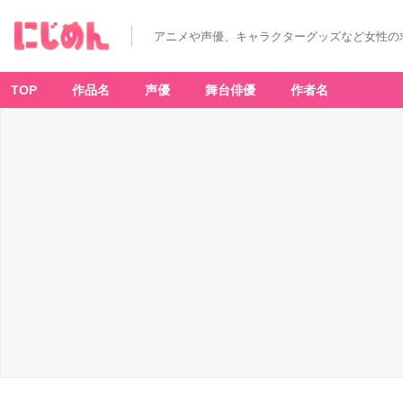
ア
オ
ペ
アニメや声優、キャラクターグッズなど女性の
ラ
-a
o
p
p
TOP
作品名
声優
舞台俳優
作者名
ell
a!?
-
ス
リ
ム
タ
ペ
ス
ト
リ
ー
文
化
祭
2
0
2
1
v
e
r.
-
ア
ニ
メ
情
報
サ
イ
ト
に
じ
め
ん