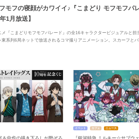
フモフの寝顔がカワイイ♪『こまどり モフモフパレ
7年1月放送】
ニメ『こまどりモフモフパレード』の全16キャラクタービジュアルと担当
レ東系列6局ネットで放送されるコマ撮りアニメーション。スカーフと
イベント
カフェ
ニュース
宰＆中也の描き下ろしが勢ぞろ
『銀河特急 ミルキー☆サブウェ