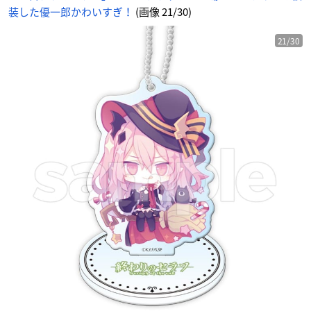
イ
装した優一郎かわいすぎ！
(画像 21/30)
ト
に
じ
め
ん
21/30