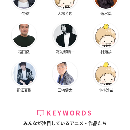
下野紘
大塚芳忠
速水奨
稲田徹
諏訪部順一
村瀬歩
花江夏樹
三宅健太
小林沙苗
KEYWORDS
みんなが注目しているアニメ・作品たち