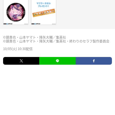
©鏡貴也・山本ヤマト・降矢大輔／集英社
©鏡貴也・山本ヤマト・降矢大輔／集英社・終わりのセラフ製作委員会
10/05(火) 10:30配信