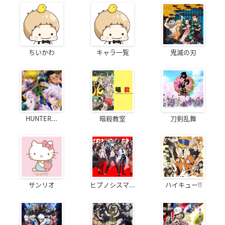
ちいかわ
キャラ一覧
鬼滅の刃
HUNTER...
暗殺教室
刀剣乱舞
サンリオ
ヒプノシスマ...
ハイキュー!!