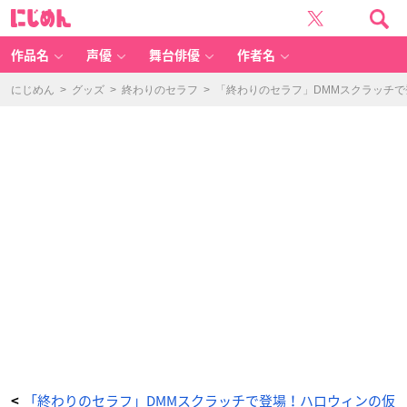
終
に
わ
じ
り
め
の
ん
セ
ラ
作品名
声優
舞台俳優
作者名
フ
D
M
M
にじめん
>
グッズ
>
終わりのセラフ
>
「終わりのセラフ」DMMスクラッチ
ス
ク
ラ
ッ
チ
C
賞
2
W
A
Y
ア
ク
リ
ル
キ
ー
ホ
ル
ダ
ー
ク
ル
ル・
ツ
ェ
ペ
シ
-
ア
ニ
メ
情
報
「終わりのセラフ」DMMスクラッチで登場！ハロウィンの仮
<
サ