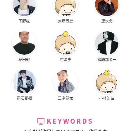
下野紘
大塚芳忠
速水奨
稲田徹
村瀬歩
諏訪部順一
花江夏樹
三宅健太
小林沙苗
KEYWORDS