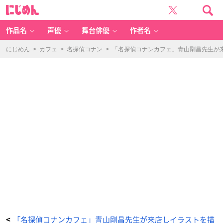
「名
に
探
じ
偵
め
コ
ん
ナ
ン
作品名
声優
舞台俳優
作者名
カ
フ
ェ」
青
にじめん
>
カフェ
>
名探偵コナン
>
「名探偵コナンカフェ」青山剛昌先生が
山
剛
昌
先
生
描
き
下
ろ
し
黒
の
組
織
-
ア
ニ
メ
情
報
サ
イ
ト
に
じ
め
ん
「名探偵コナンカフェ」青山剛昌先生が来店しイラストを描
<