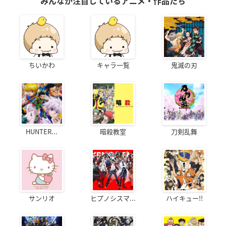
みんなが注目しているアニメ・作品たち
ちいかわ
キャラ一覧
鬼滅の刃
HUNTER...
暗殺教室
刀剣乱舞
サンリオ
ヒプノシスマ...
ハイキュー!!