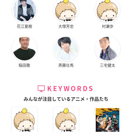
花江夏樹
大塚芳忠
村瀬歩
稲田徹
斉藤壮馬
三宅健太
KEYWORDS
みんなが注目しているアニメ・作品たち