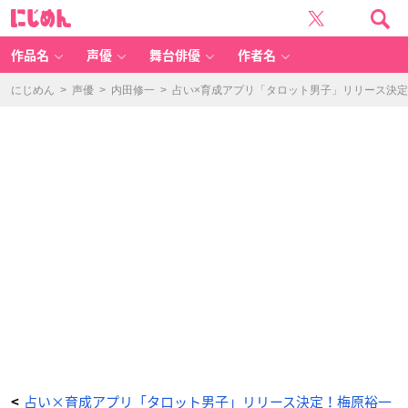
占
に
い
じ
×
め
育
ん
成
ア
作品名
声優
舞台俳優
作者名
プ
リ
「タ
ロ
にじめん
>
声優
>
内田修一
>
占い×育成アプリ「タロット男子」リリース決定
ッ
ト
男
子
～
2
2
人
の
見
習
い
占
い
師
～」
ロ
ゴ
-
ア
ニ
メ
情
報
サ
イ
ト
に
じ
め
ん
占い×育成アプリ「タロット男子」リリース決定！梅原裕一
<