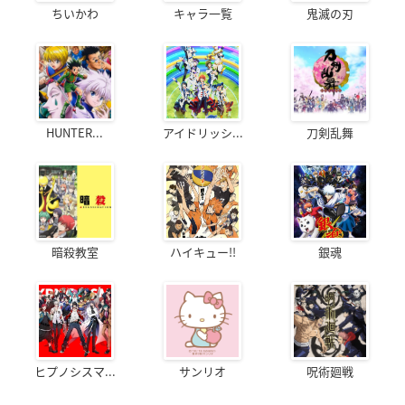
ちいかわ
キャラ一覧
鬼滅の刃
HUNTER...
アイドリッシ...
刀剣乱舞
暗殺教室
ハイキュー!!
銀魂
ヒプノシスマ...
サンリオ
呪術廻戦