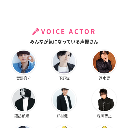
VOICE ACTOR
みんなが気になっている声優さん
宮野真守
下野紘
速水奨
諏訪部順一
鈴村健一
森川智之