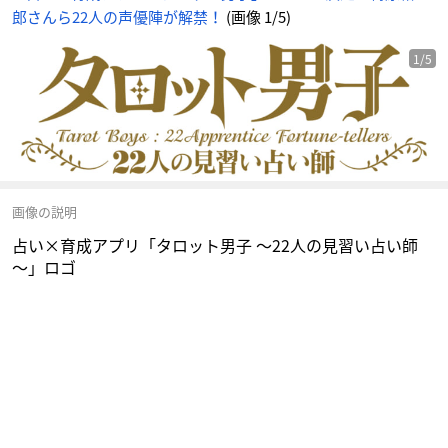
郎さんら22人の声優陣が解禁！
(画像 1/5)
1/5
画像の説明
占い×育成アプリ「タロット男子 ～22人の見習い占い師
～」ロゴ