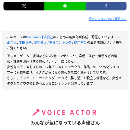
デスパー：
櫻井孝宏
※敬称略
記事の内容について報告する
このページは
kusuguru株式会社
のにじめん編集部が作成・配信しています。
下
山吉光
/
本田貴子
/
三宅健太
/
王様ランキング
/
櫻井孝宏
の最新情報はリンク先を
ご覧ください。
アニメ・ゲーム・漫画などの2次元コンテンツや、声優・舞台・俳優などの情
報・話題をお届けする情報メディア「にじめん」。
女性向けアニメをはじめ、少年アニメやキャラクター作品、VTuberなどストリー
マーにも幅を広げ、オタクが気になる情報を幅広くお届けしています。
さらに、アンケート・ランキング・オタ活（推し活）お役立ち情報など、女性オ
タクがワクワク楽しめるようなコンテンツも発信しています。
VOICE ACTOR
みんなが気になっている声優さん