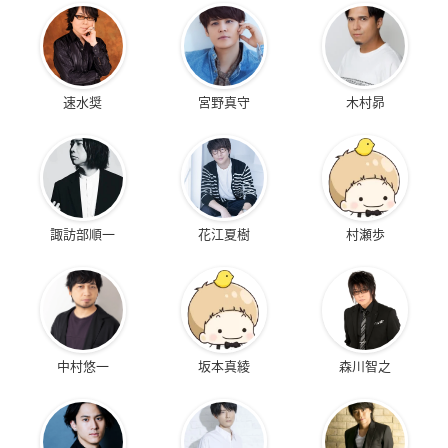
速水奨
宮野真守
木村昴
諏訪部順一
花江夏樹
村瀬歩
中村悠一
坂本真綾
森川智之