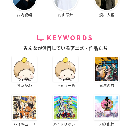
武内駿輔
内山昂輝
浪川大輔
KEYWORDS
みんなが注目しているアニメ・作品たち
ちいかわ
キャラ一覧
鬼滅の刃
ハイキュー!!
アイドリッシ...
刀剣乱舞