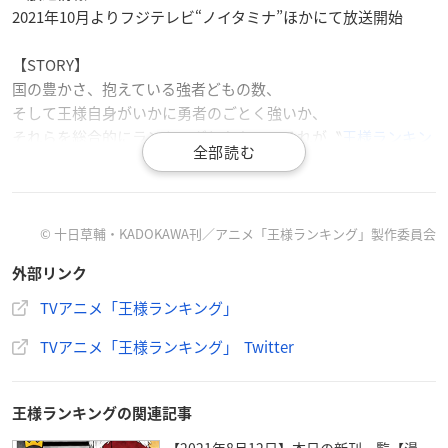
2021年10月よりフジテレビ“ノイタミナ”ほかにて放送開始
【STORY】
国の豊かさ、抱えている強者どもの数、
そして王様自身がいかに勇者のごとく強いか、
それらを総合的にランキングしたもの、それが〝
王様ランキン
グ
〟である。
主人公のボッジは、王様ランキング７位のボッス王が統治する
王国の
© 十日草輔・KADOKAWA刊／アニメ「王様ランキング」製作委員会
第一王子として生まれた。
外部リンク
ところがボッジは、生まれつき耳が聞こえず、
TVアニメ「王様ランキング」
まともに剣すら振れぬほど非力であり、
TVアニメ「王様ランキング」 Twitter
家臣はもちろん民衆からも「とても王の器ではない」と蔑まれ
ていた。
王様ランキングの関連記事
そんなボッジにできた初めての友達、カゲ。
【2021年8月12日】本日の新刊一覧【漫