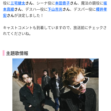
役に
、シーナ役に
、魔法の鏡役に
三宅健太
さん
本田貴子
さん
坂
、デスハ―役に
、デスパー役に
本真綾
さん
下山吉光
さん
櫻井孝
が決定しました！
宏
さん
キャストコメントも到着していますので、放送前にチェックさ
れてくださいね。
主題歌情報