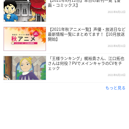
カゲとの出会い、そして小さな勇気によって、
画・コミックス】
ボッジの人生は大きく動きだす―――。
2021年8月12日
【スタッフ】
原作：十日草輔 『王様ランキング』（ビームコミックス／KAD
【2021年秋アニメ一覧】声優・放送日など
最新情報一覧にまとめてます！【10月放送
OKAWA刊）
開始】
監督：八田洋介
2021年8月31日
シリーズ構成：岸本 卓
キャラクターデザイン・総作画監督：野崎あつこ
「王様ランキング」梶裕貴さん、江口拓也
サブキャラクターデザイン・総作画監督：河毛雅妃
さんは何役？PVでメインキャラのCVをチ
ェック
副監督：今井有文
チーフ演出：渕上 真
2021年6月10日
メインアニメーター：大城 勝/小笠原真/藤井 望
もっと見る
美術監督：金子雄司
美術設定：藤井一志
色彩設計：橋本 賢
撮影監督：出水田和人/上田程之
編集：廣瀬清志
音楽：MAYUKO