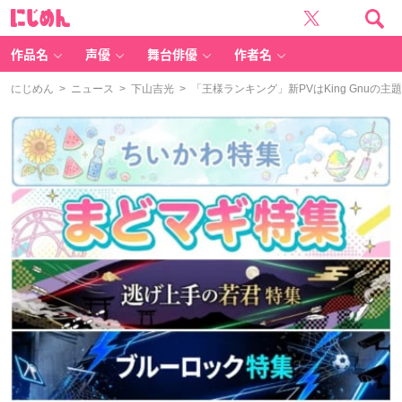
に
じ
め
ん
作品名
声優
舞台俳優
作者名
にじめん
>
ニュース
>
下山吉光
> 「王様ランキング」新PVはKing Gnu