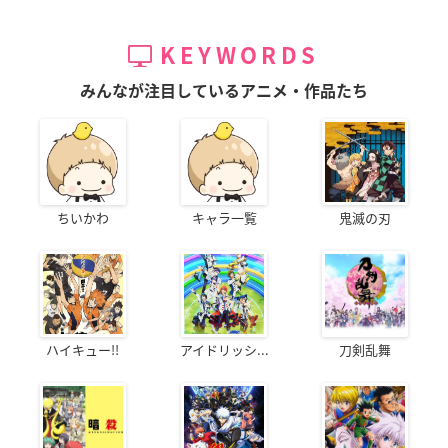
KEYWORDS
みんなが注目しているアニメ・作品たち
ちいかわ
キャラ一覧
鬼滅の刃
ハイキュー!!
アイドリッシ...
刀剣乱舞