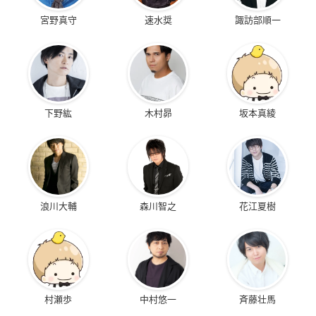
宮野真守
速水奨
諏訪部順一
下野紘
木村昴
坂本真綾
浪川大輔
森川智之
花江夏樹
村瀬歩
中村悠一
斉藤壮馬