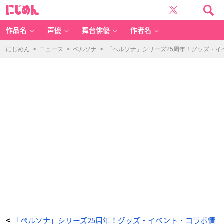
「ペ
に
ル
じ
ソ
め
ナ」
ん
シ
リ
作品名
声優
舞台俳優
作者名
ー
ズ
2
5
にじめん
>
ニュース
>
ペルソナ
>
「ペルソナ」シリーズ25周年！グッズ・
周
年
グ
ッ
ズ
P
2
5t
h
ア
ク
リ
ル
キ
ー
ホ
ル
ダ
ー
7
種
-
ア
ニ
メ
情
報
サ
イ
ト
に
じ
め
ん
「ペルソナ」シリーズ25周年！グッズ・イベント・コラボ情
<