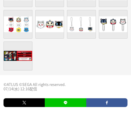
©ATLUS ©SEGA All rights reserved.
07/14(水) 12:16配信