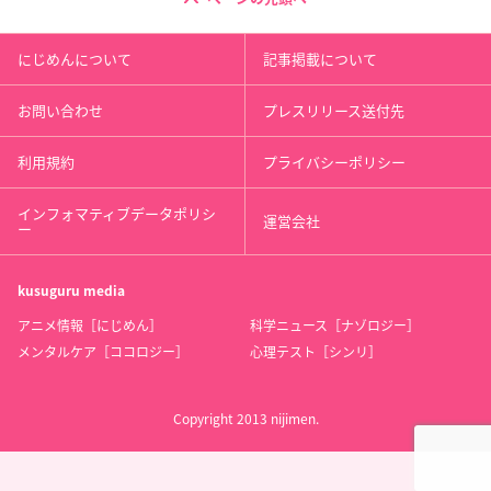
にじめんについて
記事掲載について
お問い合わせ
プレスリリース送付先
利用規約
プライバシーポリシー
インフォマティブデータポリシ
運営会社
ー
kusuguru
media
アニメ情報［にじめん］
科学ニュース［ナゾロジー］
メンタルケア［ココロジー］
心理テスト［シンリ］
Copyright 2013 nijimen.