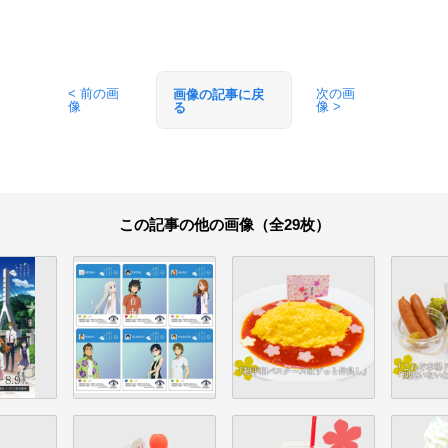
< 前の画
次の画
画像の記事に戻
像
像 >
る
この記事の他の画像（全29枚）