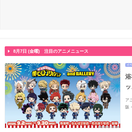
8月7日 (金曜) 注目のアニメニュース
イベ
浴
ッ
ア
阪