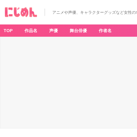
「あ
の
花」
アニメや声優、キャラクターグッズなど女性の
カ
フ
ェ
～
1
TOP
作品名
声優
舞台俳優
作者名
0t
h
ア
ニ
バ
ー
サ
リ
ー
～
ち
び
る
め
ク
リ
ア
ボ
ト
ル
-
ア
ニ
メ
情
報
サ
イ
ト
に
じ
め
ん