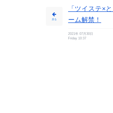
ウ
ス・
ド
「ツイステ×と
ラ
コ
ニ
ア
ーム解禁！
-
戻る
ア
ニ
メ
情
報
サ
2021年 07月30日
イ
Friday 10:37
ト
に
じ
め
ん