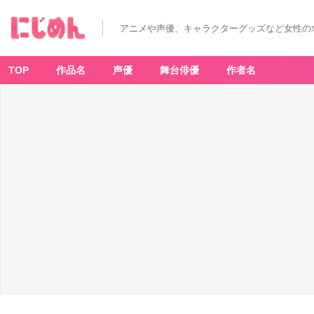
「と
る
パ
アニメや声優、キャラクターグッズなど女性の
カ！
『デ
ィ
ズ
ニ
TOP
作品名
声優
舞台俳優
作者名
ー
ツ
イ
ス
テ
ッ
ド
ワ
ン
ダ
ー
ラ
ン
ド』
ラ
バ
ー
チ
ャ
ー
ム
～
s
u
g
ar
p
o
c
h
et
te
～」
マ
レ