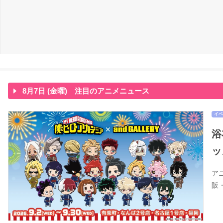
8月7日 (金曜) 注目のアニメニュース
イベ
浴
ッ
ア
阪