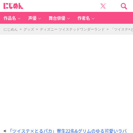
「と
に
る
じ
パ
め
カ！
ん
『デ
ィ
作品名
声優
舞台俳優
作者名
ズ
ニ
ー
ツ
にじめん
>
グッズ
>
ディズニー ツイステッドワンダーランド
>
「ツイステ×
イ
ス
テ
ッ
ド
ワ
ン
ダ
ー
ラ
ン
ド』
ラ
バ
ー
チ
ャ
ー
ム
～
s
u
g
ar
p
o
c
h
et
te
～」
ラ
ギ
ー・
「ツイステ×とるパカ」寮生22名&グリムのゆる可愛いラバ
<
ブ