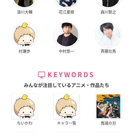
浪川大輔
花江夏樹
森川智之
村瀬歩
中村悠一
斉藤壮馬
KEYWORDS
みんなが注目しているアニメ・作品たち
ちいかわ
キャラ一覧
鬼滅の刃