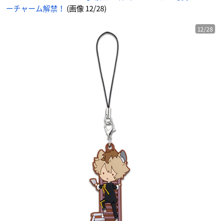
ッ
ーチャーム解禁！
(画像 12/28)
チ
-
ア
ニ
メ
12/28
情
報
サ
イ
ト
に
じ
め
ん