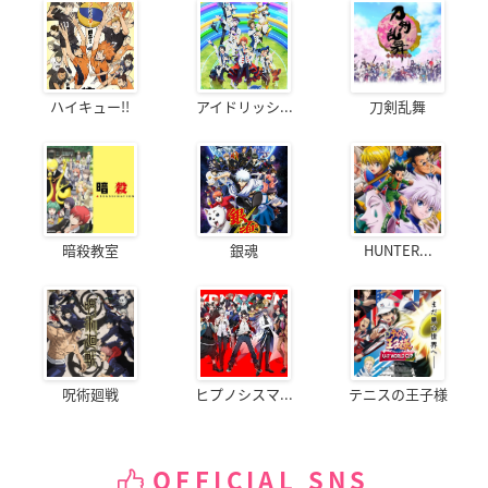
ハイキュー!!
アイドリッシ...
刀剣乱舞
暗殺教室
銀魂
HUNTER...
呪術廻戦
ヒプノシスマ...
テニスの王子様
OFFICIAL SNS