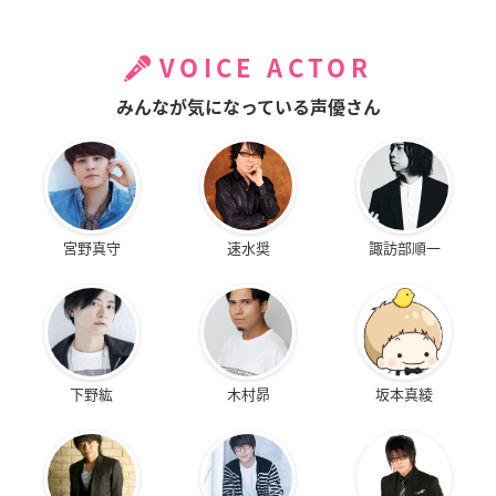
VOICE ACTOR
みんなが気になっている声優さん
宮野真守
速水奨
諏訪部順一
下野紘
木村昴
坂本真綾