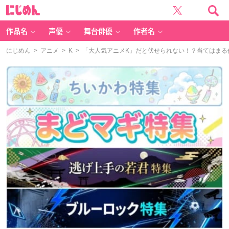
に
じ
め
ん
作品名
声優
舞台俳優
作者名
にじめん
>
アニメ
>
K
> 「大人気アニメK」だと伏せられない！？当てはまる