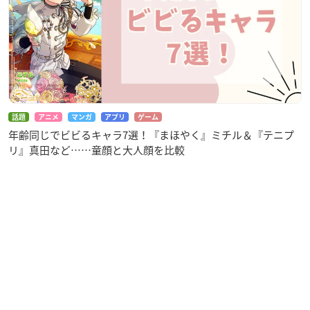
話題
アニメ
マンガ
アプリ
ゲーム
年齢同じでビビるキャラ7選！『まほやく』ミチル＆『テニプ
リ』真田など……童顔と大人顔を比較