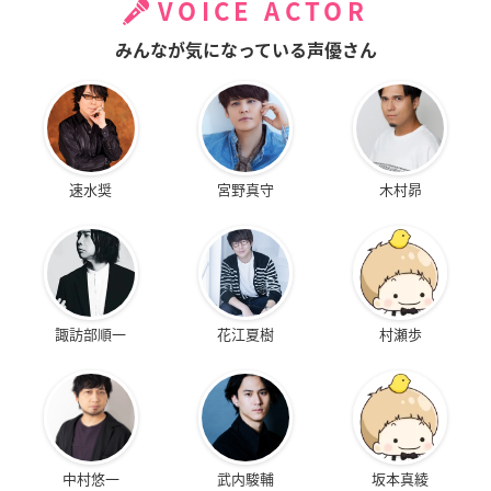
VOICE ACTOR
みんなが気になっている声優さん
速水奨
宮野真守
木村昴
諏訪部順一
花江夏樹
村瀬歩
中村悠一
武内駿輔
坂本真綾