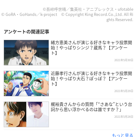
©吾峠呼世晴／集英社・アニプレックス・ufotable
© GoRA・GoHands／k-project © Copyright King Record.Co.,Ltd. All Ri
ghts Reserved.
アンケートの関連記事
緒方恵美さんが演じる好きなキャラ投票開
始！やっぱりシンジ？蔵馬？【アンケー
ト】
2021年5月30日
近藤孝行さんが演じる好きなキャラ投票開
始！やっぱり大石？ぽっぽ？【アンケー
ト】
2021年5月29日
梶裕貴さんからの質問「”さあな”という台
詞から思い浮かべるのは誰ですか？」
2021年5月28日
もっと見る