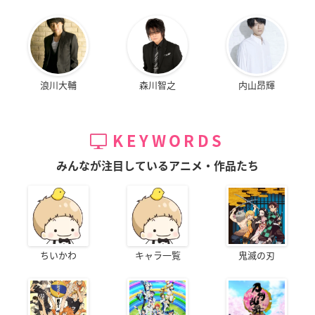
浪川大輔
森川智之
内山昂輝
KEYWORDS
みんなが注目しているアニメ・作品たち
ちいかわ
キャラ一覧
鬼滅の刃