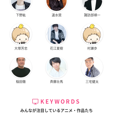
下野紘
速水奨
諏訪部順一
大塚芳忠
花江夏樹
村瀬歩
稲田徹
斉藤壮馬
三宅健太
KEYWORDS
みんなが注目しているアニメ・作品たち