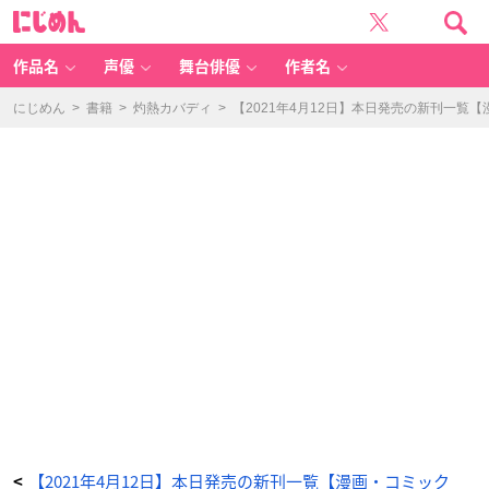
八
に
乙
じ
女
め
の
ん
心
の
作品名
声優
舞台俳優
作者名
中
の
俺
が
にじめん
>
書籍
>
灼熱カバディ
>
【2021年4月12日】本日発売の新刊一覧
ヤ
バ
イ
件
(2)
-
ア
ニ
メ
情
報
サ
イ
ト
に
じ
め
ん
【2021年4月12日】本日発売の新刊一覧【漫画・コミック
<