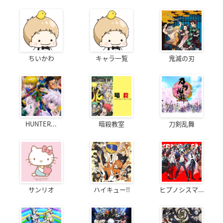
ちいかわ
キャラ一覧
鬼滅の刃
HUNTER...
暗殺教室
刀剣乱舞
サンリオ
ハイキュー!!
ヒプノシスマ...