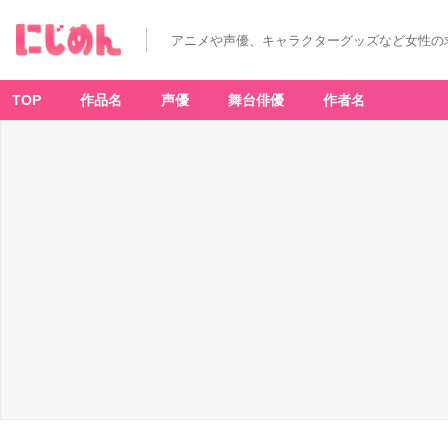
戦
隊
レ
アニメや声優、キャラクターグッズなど女性の
ッ
ド
異
世
界
TOP
作品名
声優
舞台俳優
作者名
で
冒
険
者
に
な
る
(1)
-
ア
ニ
メ
情
報
サ
イ
ト
に
じ
め
ん