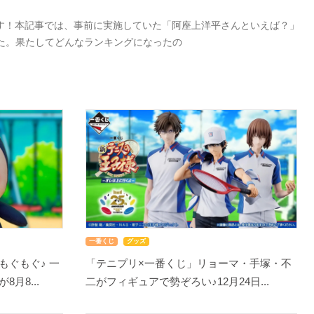
す！本記事では、事前に実施していた「阿座上洋平さんといえば？」
した。果たしてどんなランキングになったの
一番くじ
グッズ
もぐもぐ♪ 一
「テニプリ×一番くじ」リョーマ・手塚・不
月8...
二がフィギュアで勢ぞろい♪12月24日...