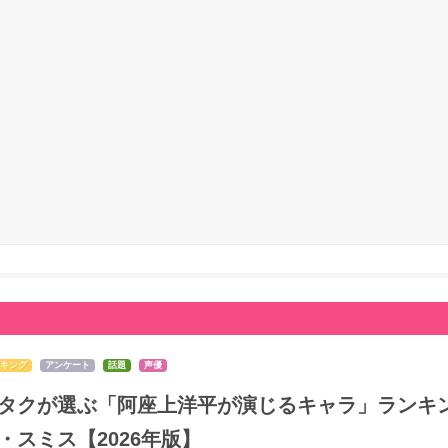
キング
アンケート
話題
声優
タクが選ぶ「阿座上洋平が演じるキャラ」ランキン
・スミス【2026年版】