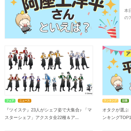
本
の
フェア
ニュース
ランキング
話題
『ツイステ』23人がシェフ姿で大集合♪ 「マ
オタクが選ぶ
スターシェフ」アクスタ全22種＆ア...
ンキングTOP10