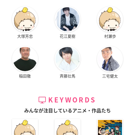
大塚芳忠
花江夏樹
村瀬歩
稲田徹
斉藤壮馬
三宅健太
KEYWORDS
みんなが注目しているアニメ・作品たち