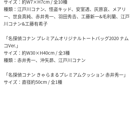
サイズ：約W7×H7cm / 全10種
種類：江戸川コナン、怪盗キッド、安室透、灰原哀、メアリ
ー、世良真純、赤井秀一、羽田秀𠮷、工藤新一&毛利蘭、江戸
川コナン&工藤有希子
「名探偵コナン プレミアムオリジナルトートバッグ2020 ナム
コVer.」
サイズ：約W30×H40cm / 全3種
種類：赤井秀一、沖矢昴、江戸川コナン
「名探偵コナン きゃらまるプレミアムクッション 赤井秀一」
サイズ：直径約50cm / 全1種