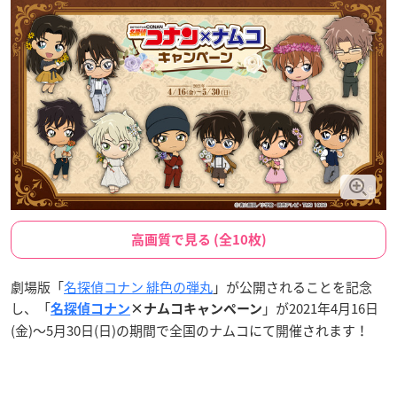
高画質で見る (全10枚)
劇場版「
名探偵コナン 緋色の弾丸
」が公開されることを記念
し、「
」が2021年4月16日
名探偵コナン
×ナムコキャンペーン
(金)〜5月30日(日)の期間で全国のナムコにて開催されます！