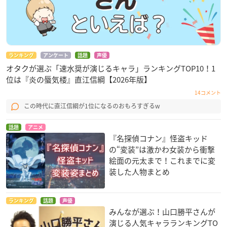
ランキング
アンケート
話題
声優
オタクが選ぶ「速水奨が演じるキャラ」ランキングTOP10！1
位は『炎の蜃気楼』直江信綱【2026年版】
14コメント
この時代に直江信綱が1位になるのおもろすぎるw
話題
アニメ
『名探偵コナン』怪盗キッド
の“変装”は激かわ女装から衝撃
絵面の元太まで！これまでに変
装した人物まとめ
ランキング
話題
声優
みんなが選ぶ！山口勝平さんが
演じる人気キャラランキングTO