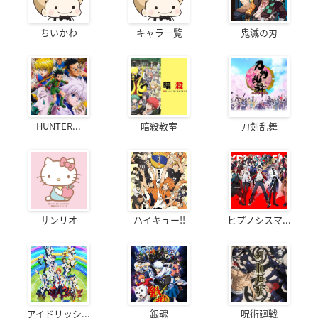
ちいかわ
キャラ一覧
鬼滅の刃
HUNTER...
暗殺教室
刀剣乱舞
サンリオ
ハイキュー!!
ヒプノシスマ...
アイドリッシ...
銀魂
呪術廻戦