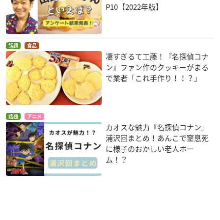
P10【2022年版】
話題
食品
凄すぎるて工藤！『名探偵コナ
ン』ファン作のクッキーがまる
で業者「これ手作り！！？」
話題
アニメ
カオスな魅力『名探偵コナン』
浦沢回まとめ！あんこで窒息死
に様子のおかしい老人ホー
ム！？