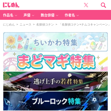
に
じ
め
ん
作品名
声優
舞台俳優
作者名
にじめん
>
ニュース
>
名探偵コナン
> 「名探偵コナン×ナムコキャンペーン