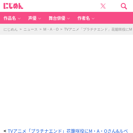
T
に
V
じ
ア
め
ニ
ん
メ
「プ
作品名
声優
舞台俳優
作者名
ラ
チ
ナ
エ
にじめん
>
ニュース
>
M・A・O
>
TVアニメ「プラチナエンド」花籠咲役にM
ン
ド」
花
籠
咲
役：
M・
A・
O
さ
ん
-
ア
ニ
メ
情
報
サ
イ
ト
に
じ
め
ん
TVアニメ「プラチナエンド」花籠咲役にM・A・Oさん&ルベ
<