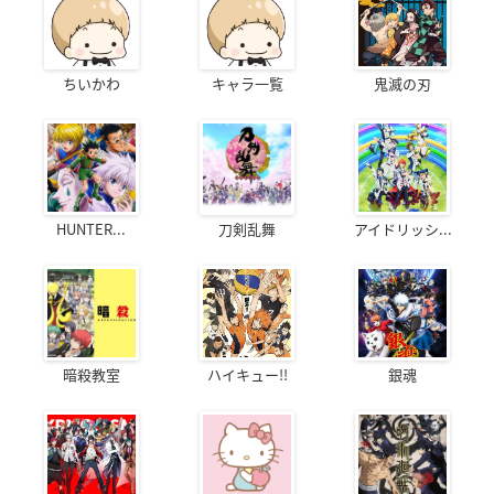
ちいかわ
キャラ一覧
鬼滅の刃
HUNTER...
刀剣乱舞
アイドリッシ...
暗殺教室
ハイキュー!!
銀魂