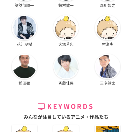
諏訪部順一
鈴村健一
森川智之
花江夏樹
大塚芳忠
村瀬歩
稲田徹
斉藤壮馬
三宅健太
KEYWORDS
みんなが注目しているアニメ・作品たち