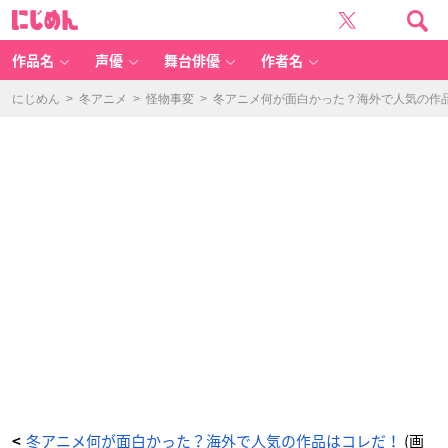
冬
に
ア
じ
ニ
め
メ
ん
何
が
作品名
声優
舞台俳優
作者名
面
白
か
っ
にじめん
>
冬アニメ
>
怪物事変
>
冬アニメ何が面白かった？海外で人気の作
た？
海
外
で
人
気
の
作
品
は
コ
レ
だ！
_
1
1
番
目
の
画
像
-
ア
ニ
メ
情
報
サ
イ
ト
に
じ
め
ん
冬アニメ何が面白かった？海外で人気の作品はコレだ！
(画
<