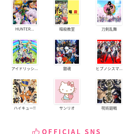
HUNTER...
暗殺教室
刀剣乱舞
アイドリッシ...
銀魂
ヒプノシスマ...
ハイキュー!!
サンリオ
呪術廻戦
OFFICIAL SNS