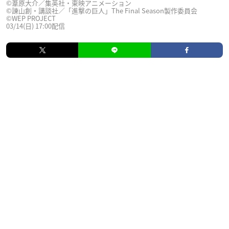
©葦原大介／集英社・東映アニメーション
©諫山創・講談社／「進撃の巨人」The Final Season製作委員会
©WEP PROJECT
03/14(日) 17:00配信