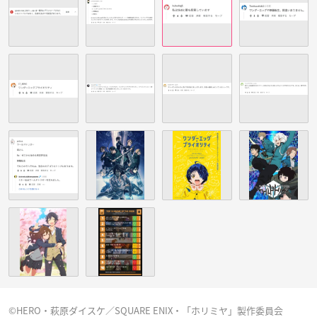
©HERO・萩原ダイスケ／SQUARE ENIX・「ホリミヤ」製作委員会