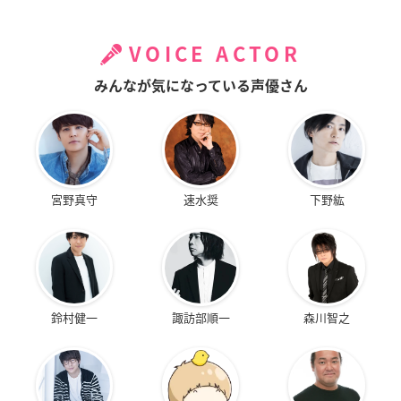
VOICE ACTOR
みんなが気になっている声優さん
宮野真守
速水奨
下野紘
鈴村健一
諏訪部順一
森川智之