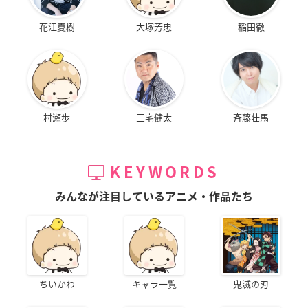
花江夏樹
大塚芳忠
稲田徹
村瀬歩
三宅健太
斉藤壮馬
KEYWORDS
みんなが注目しているアニメ・作品たち
ちいかわ
キャラ一覧
鬼滅の刃