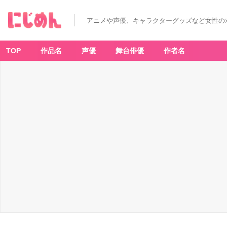
冬
ア
ニ
アニメや声優、キャラクターグッズなど女性の
メ
何
が
面
白
TOP
作品名
声優
舞台俳優
作者名
か
っ
た？
海
外
で
人
気
の
作
品
は
コ
レ
だ！
_
1
7
番
目
の
画
像
-
ア
ニ
メ
情
報
サ
イ
ト
に
じ
め