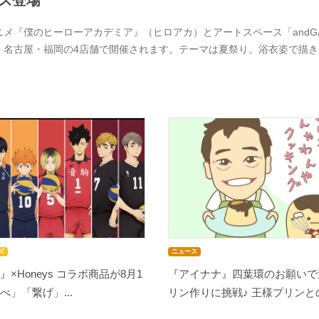
ズ登場
ニメ『僕のヒーローアカデミア』（ヒロアカ）とアートスペース「andGAL
・名古屋・福岡の4店舗で開催されます。テーマは夏祭り。浴衣姿で描
ズ
ニュース
』×Honeys コラボ商品が8月1
『アイナナ』四葉環のお願いで
べ」「繋げ」...
リン作りに挑戦♪ 王様プリンとの