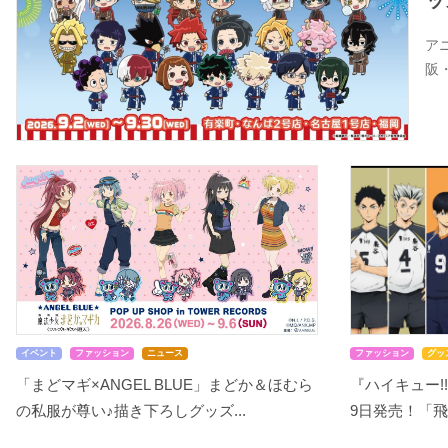
ッ
ア
阪
イベント
ファッション
ニュース
ファッション
グッ
「まどマギ×ANGEL BLUE」まどか＆ほむら
『ハイキュー!!
の私服が尊い♪描き下ろしグッズ...
9日発売！「飛