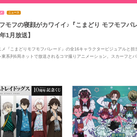
メ
ニュース
フモフの寝顔がカワイイ♪『こまどり モフモフパレ
7年1月放送】
ニメ『こまどりモフモフパレード』の全16キャラクタービジュアルと担当
レ東系列6局ネットで放送されるコマ撮りアニメーション。スカーフと