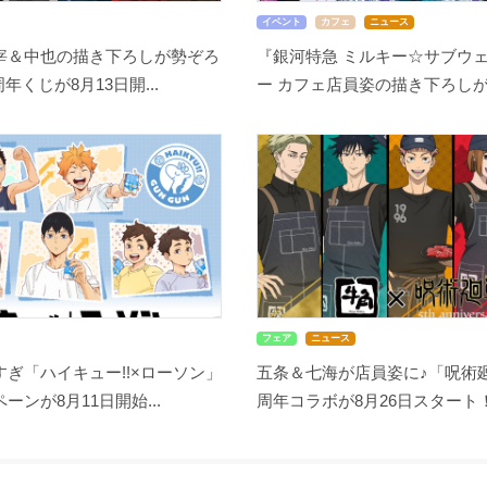
イベント
カフェ
ニュース
宰＆中也の描き下ろしが勢ぞろ
『銀河特急 ミルキー☆サブウェ
周年くじが8月13日開...
ー カフェ店員姿の描き下ろしが尊
フェア
ニュース
ぎ「ハイキュー!!×ローソン」
五条＆七海が店員姿に♪「呪術廻
ーンが8月11日開始...
周年コラボが8月26日スタート！缶