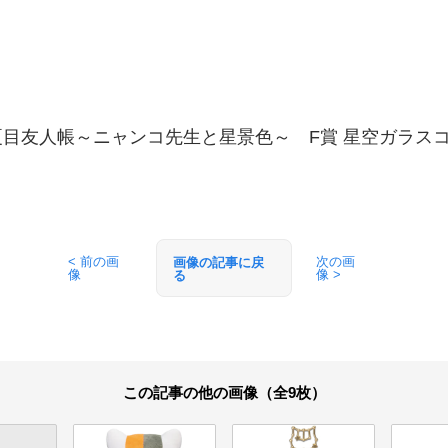
夏目友人帳～ニャンコ先生と星景色～ F賞 星空ガラス
< 前の画
次の画
画像の記事に戻
像
像 >
る
この記事の他の画像（全9枚）