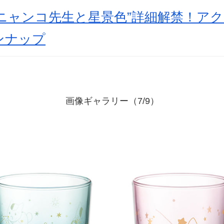
ニャンコ先生と星景色”詳細解禁！ア
ンナップ
画像ギャラリー（7/9）