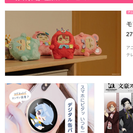
アニ
モ
2
ア
テ