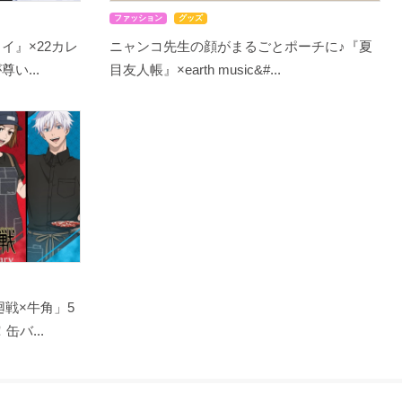
ファッション
グッズ
イ』×22カレ
ニャンコ先生の顔がまるごとポーチに♪『夏
い...
目友人帳』×earth music&#...
戦×牛角」5
バ...