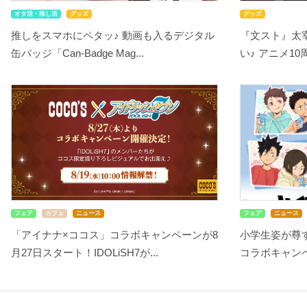
オタ活・推し活
グッズ
グッズ
推しをスマホにペタッ♪ 動画も入るデジタル
『文スト』太
缶バッジ「Can-Badge Mag...
い♪ アニメ10
フェア
カフェ
ニュース
フェア
ニュース
「アイナナ×ココス」コラボキャンペーンが8
小学生姿が尊す
月27日スタート！IDOLiSH7が...
コラボキャンペ