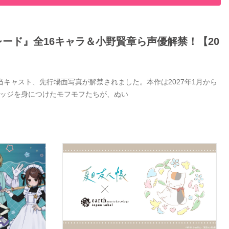
ード』全16キャラ＆小野賢章ら声優解禁！【20
キャスト、先行場面写真が解禁されました。本作は2027年1月から
バッジを身につけたモフモフたちが、ぬい