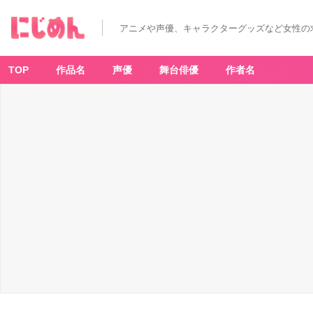
一
番
く
アニメや声優、キャラクターグッズなど女性の
じ
夏
目
友
人
TOP
作品名
声優
舞台俳優
作者名
帳
～
ニ
ャ
ン
コ
先
生
と
星
景
色
～
F
賞
星
空
ガ
ラ
ス
コ
レ
ク
シ
ョ
ン
-
ア
ニ
メ
情
報
サ
イ
ト