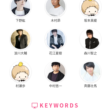
下野紘
木村昴
坂本真綾
浪川大輔
花江夏樹
森川智之
村瀬歩
中村悠一
斉藤壮馬
KEYWORDS