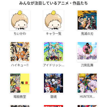
みんなが注目しているアニメ・作品たち
ちいかわ
キャラ一覧
鬼滅の刃
ハイキュー!!
アイドリッシ...
刀剣乱舞
暗殺教室
銀魂
HUNTER...