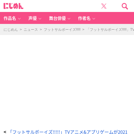
「フ
に
ッ
じ
ト
め
サ
ん
ル
ボ
作品名
声優
舞台俳優
作者名
ー
イ
ズ!!!!!
ハ
にじめん
>
ニュース
>
フットサルボーイズ!!!!!
>
「フットサルボーイズ!!!!!
イ
フ
ァ
イ
リ
ー
グ」
S
Y
S
T
E
M
-
ア
ニ
メ
情
報
サ
イ
ト
に
じ
め
ん
「フットサルボーイズ!!!!!」TVアニメ&アプリゲームが2021
<