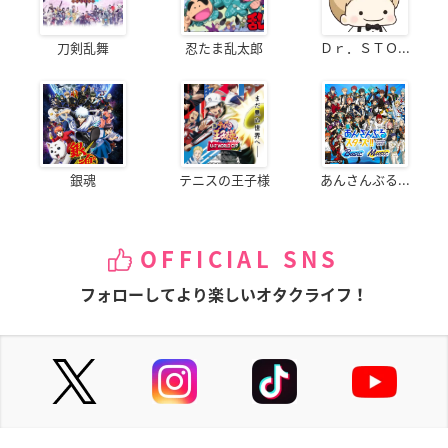
刀剣乱舞
忍たま乱太郎
Ｄｒ．ＳＴＯ...
銀魂
テニスの王子様
あんさんぶる...
OFFICIAL SNS
フォローしてより楽しいオタクライフ！