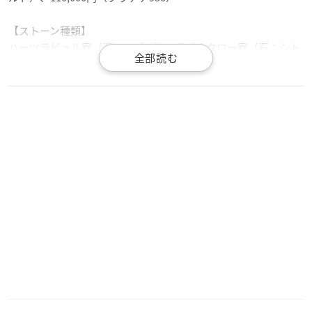
【ストーン種類】
ハーツラビュル寮（石：ルビー）、サバナクロー寮（石：シト
リン）、オクタヴィネル寮（石：ホワイトサファイア）、スカ
ラビア寮（石：ガーネット）、ポムフィオーレ寮（石：アメシ
スト）、イグニハイド寮（石：ブルートパーズ）、ディアソム
ニア寮（石：ペリドット）
▼ご購入はこちら
ユートレジャーオンラインショップ
／
アニメイト