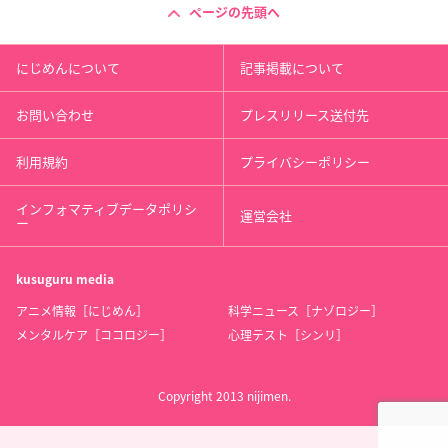
ページの先頭へ
にじめんについて
記事掲載について
お問い合わせ
プレスリリース送付先
利用規約
プライバシーポリシー
インフォマティブデータポリシ
運営会社
ー
kusuguru
media
アニメ情報［にじめん］
科学ニュース［ナゾロジー］
メンタルケア［ココロジー］
心理テスト［シンリ］
Copyright 2013 nijimen.