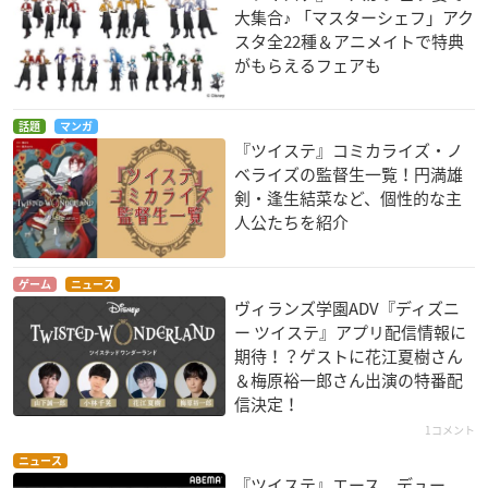
大集合♪ 「マスターシェフ」アク
スタ全22種＆アニメイトで特典
がもらえるフェアも
話題
マンガ
『ツイステ』コミカライズ・ノ
ベライズの監督生一覧！円満雄
剣・逢生結菜など、個性的な主
人公たちを紹介
ゲーム
ニュース
ヴィランズ学園ADV『ディズニ
ー ツイステ』アプリ配信情報に
期待！？ゲストに花江夏樹さん
＆梅原裕一郎さん出演の特番配
信決定！
1コメント
ニュース
『ツイステ』エース、デュー