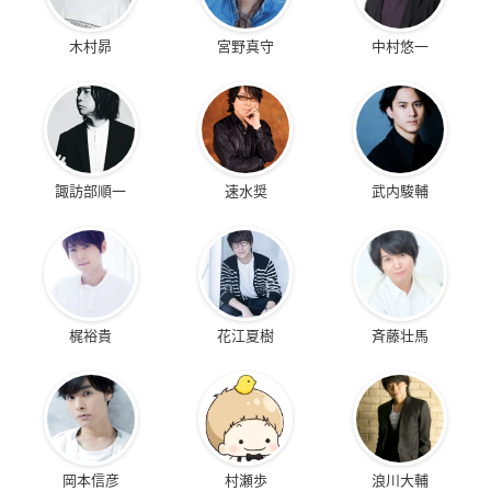
木村昴
宮野真守
中村悠一
諏訪部順一
速水奨
武内駿輔
梶裕貴
花江夏樹
斉藤壮馬
岡本信彦
村瀬歩
浪川大輔