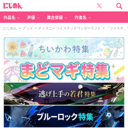
に
じ
め
ん
作品名
声優
舞台俳優
作者名
にじめん
>
グッズ
>
ディズニー ツイステッドワンダーランド
> 「ツイステ」