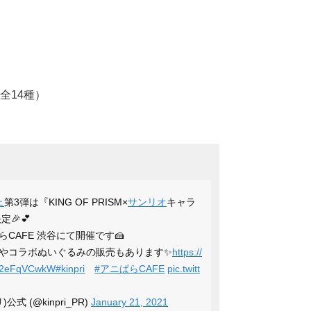
全14種）
ェ
第3弾は『KING OF PRISM×
サンリオ
キャラ
🎉💕
らCAFE 渋谷にて開催です🍰
やコラボぬいぐるみの販売もあります✨
https://
o/L2eFqVCwkW
#kinpri
#アニぱらCAFE
pic.twitt
)公式 (@kinpri_PR)
January 21, 2021