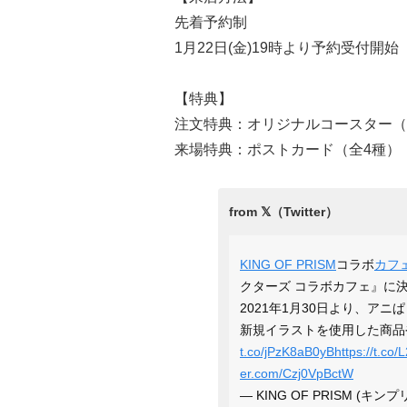
先着予約制
1月22日(金)19時より予約受付開始
【特典】
注文特典：オリジナルコースター（
来場特典：ポストカード（全4種）
KING OF PRISM
コラボ
カフ
クターズ コラボカフェ』に決定
2021年1月30日より、アニぱ
新規イラストを使用した商品
t.co/jPzK8aB0yB
https://t.c
er.com/Czj0VpBctW
— KING OF PRISM (キンプリ