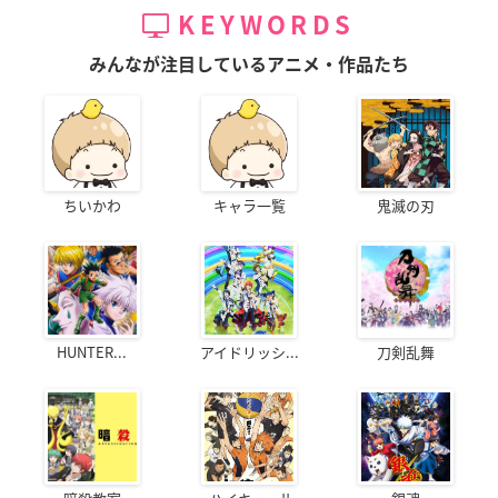
KEYWORDS
みんなが注目しているアニメ・作品たち
ちいかわ
キャラ一覧
鬼滅の刃
HUNTER...
アイドリッシ...
刀剣乱舞