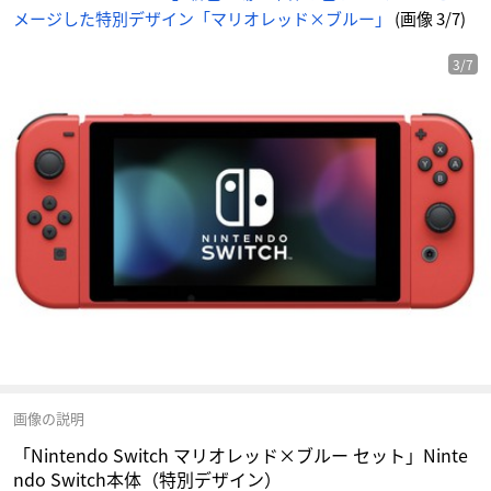
ニ
メージした特別デザイン「マリオレッド×ブルー」
(画像 3/7)
メ
情
報
サ
イ
3/7
ト
に
じ
め
ん
画像の説明
「Nintendo Switch マリオレッド×ブルー セット」Ninte
ndo Switch本体（特別デザイン）