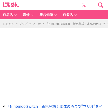
「N
に
in
じ
te
め
n
ん
d
o
作品名
声優
舞台俳優
作者名
S
w
it
c
にじめん
>
グッズ
>
マリオ
>
「Nintendo Switch」新色登場！本体の
h
マ
リ
オ
レ
ッ
ド
×
ブ
ル
ー
セ
ッ
ト」
Ni
nt
e
n
d
o
S
w
it
c
h
本
体
（特
別
デ
ザ
イ
ン）
-
「Nintendo Switch」新色登場！本体の色まで"マリオ"をイ
<
ア