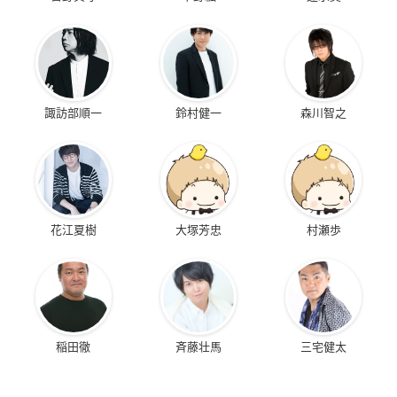
諏訪部順一
鈴村健一
森川智之
花江夏樹
大塚芳忠
村瀬歩
稲田徹
斉藤壮馬
三宅健太