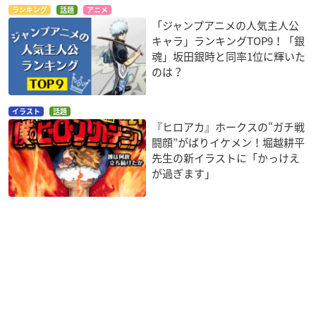
ランキング
話題
アニメ
「ジャンプアニメの人気主人公
キャラ」ランキングTOP9！「銀
魂」坂田銀時と同率1位に輝いた
のは？
イラスト
話題
『ヒロアカ』ホークスの“ガチ戦
闘顔”がばりイケメン！堀越耕平
先生の新イラストに「かっけえ
が過ぎます」