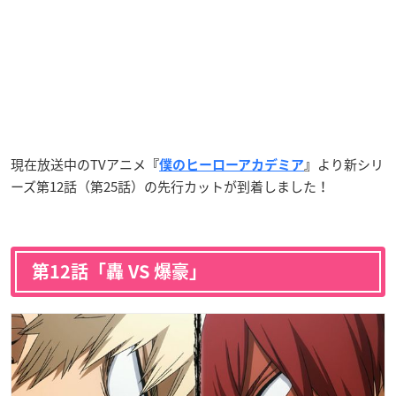
現在放送中のTVアニメ
より新シリ
『
僕のヒーローアカデミア
』
ーズ第12話（第25話）の先行カットが到着しました！
第12話「轟 VS 爆豪」