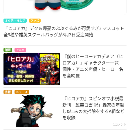
オタ活・推し活
グッズ
『ヒロアカ』デク＆爆豪のぷぷぐるみが可愛すぎ♪ マスコット
全9種や雄英スクールバッグが8月3日受注開始
話題
アニメ
『僕のヒーローアカデミア（ヒ
ロアカ）』キャラクター一覧
個性・アニメ声優・ヒーロー名
を全網羅
書籍
ニュース
『ヒロアカ』スピンオフ小説最
新刊「雄英白書 祝」轟家の年越
し&年末の大掃除をするA組など
を収録
1コメント