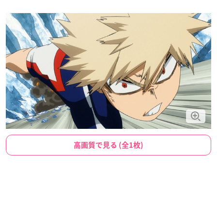
高画質で見る (全1枚)