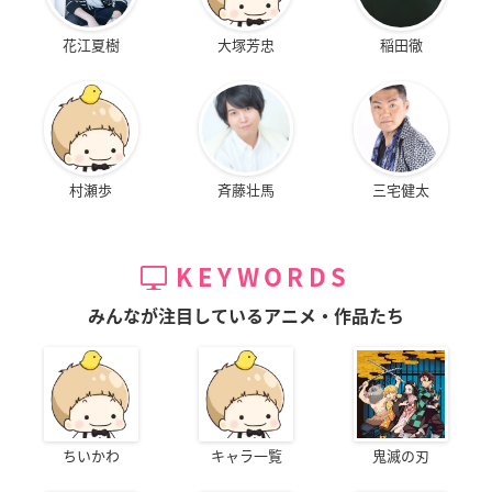
花江夏樹
大塚芳忠
稲田徹
村瀬歩
斉藤壮馬
三宅健太
KEYWORDS
みんなが注目しているアニメ・作品たち
ちいかわ
キャラ一覧
鬼滅の刃