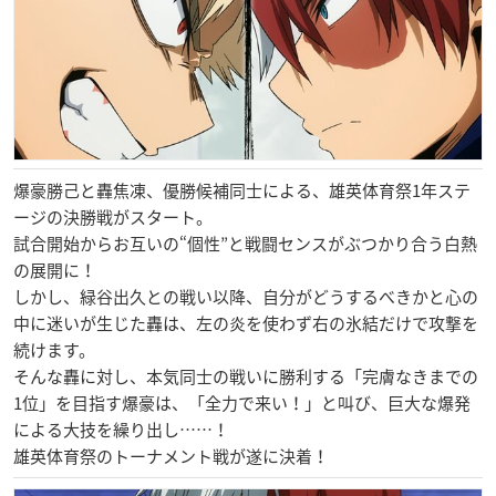
爆豪勝己と轟焦凍、優勝候補同士による、雄英体育祭1年ステ
ージの決勝戦がスタート。
試合開始からお互いの“個性”と戦闘センスがぶつかり合う白熱
の展開に！
しかし、緑谷出久との戦い以降、自分がどうするべきかと心の
中に迷いが生じた轟は、左の炎を使わず右の氷結だけで攻撃を
続けます。
そんな轟に対し、本気同士の戦いに勝利する「完膚なきまでの
1位」を目指す爆豪は、「全力で来い！」と叫び、巨大な爆発
による大技を繰り出し……！
雄英体育祭のトーナメント戦が遂に決着！