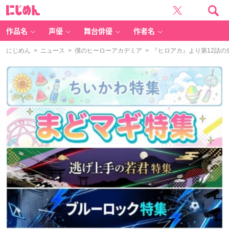
に
じ
め
ん
作品名
声優
舞台俳優
作者名
にじめん
>
ニュース
>
僕のヒーローアカデミア
> 『ヒロアカ』より第12話