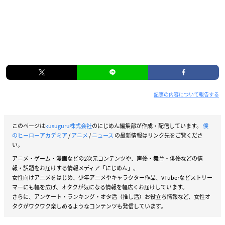
記事の内容について報告する
このページは
kusuguru株式会社
のにじめん編集部が作成・配信しています。
僕
のヒーローアカデミア
/
アニメ
/
ニュース
の最新情報はリンク先をご覧くださ
い。
アニメ・ゲーム・漫画などの2次元コンテンツや、声優・舞台・俳優などの情
報・話題をお届けする情報メディア「にじめん」。
女性向けアニメをはじめ、少年アニメやキャラクター作品、VTuberなどストリー
マーにも幅を広げ、オタクが気になる情報を幅広くお届けしています。
さらに、アンケート・ランキング・オタ活（推し活）お役立ち情報など、女性オ
タクがワクワク楽しめるようなコンテンツも発信しています。