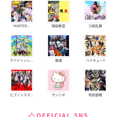
HUNTER...
暗殺教室
刀剣乱舞
アイドリッシ...
銀魂
ハイキュー!!
ヒプノシスマ...
サンリオ
呪術廻戦
OFFICIAL SNS