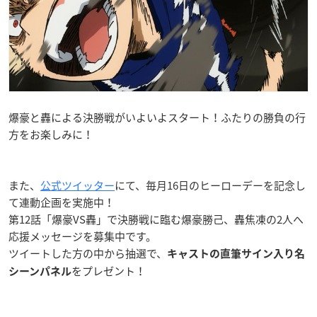
爆豪と轟による決勝戦がいよいよスタート！ふたりの勝負の行
方をお楽しみに！
また、
公式ツイッター
にて、毎月16日のヒーローデーを記念し
て連動企画を実施中！
第12話「爆豪VS轟」で決勝戦に臨む爆豪勝己、轟焦凍の2人へ
応援メッセージを募集中です。
ツイートした方の中から抽選で、
キャストの直筆サイン入り名
をプレゼント！
シーンパネル