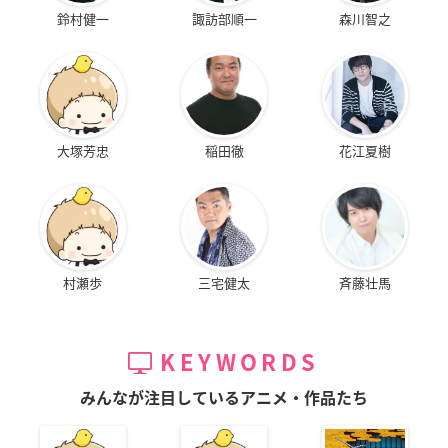
鈴村健一
諏訪部順一
森川智之
大塚芳忠
稲田徹
花江夏樹
村瀬歩
三宅健太
斉藤壮馬
KEYWORDS
みんなが注目しているアニメ・作品たち