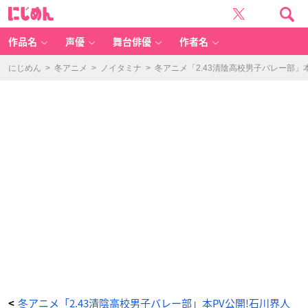
冬
に
ア
じ
ニ
め
メ
ん
「2.
4
作品名
声優
舞台俳優
作者名
3
清
陰
高
にじめん
>
冬アニメ
>
ノイタミナ
>
冬アニメ「2.43清陰高校男子バレー部
校
男
子
バ
レ
ー
部」
本
P
V
公
開!
石
川
界
人
さ
ん・
天
﨑
滉
平
さ
ん
演
じ
る
新
キ
ャ
ラ
も
_
1
冬アニメ「2.43清陰高校男子バレー部」本PV公開!石川界人
<
4