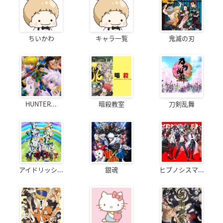
ちいかわ
キャラ一覧
鬼滅の刃
HUNTER...
暗殺教室
刀剣乱舞
アイドリッシ...
銀魂
ヒプノシスマ...