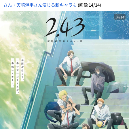
番
さん・天﨑滉平さん演じる新キャラも
(画像 14/14)
目
の
画
像
-
14/14
ア
ニ
メ
情
報
サ
イ
ト
に
じ
め
ん