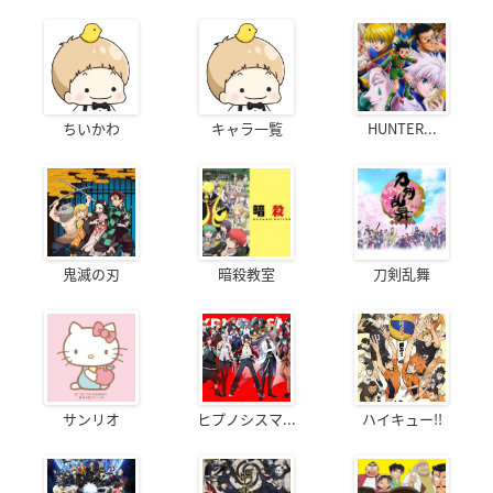
ちいかわ
キャラ一覧
HUNTER...
鬼滅の刃
暗殺教室
刀剣乱舞
サンリオ
ヒプノシスマ...
ハイキュー!!