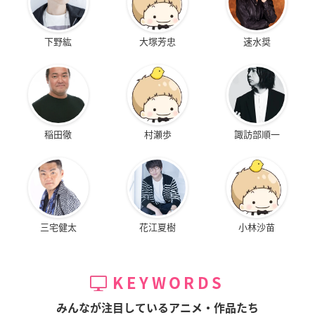
下野紘
大塚芳忠
速水奨
稲田徹
村瀬歩
諏訪部順一
三宅健太
花江夏樹
小林沙苗
KEYWORDS
みんなが注目しているアニメ・作品たち