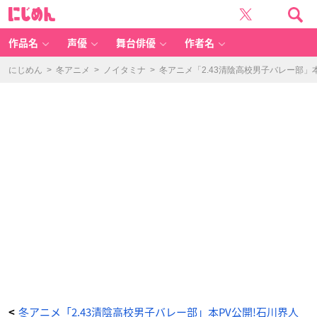
冬
に
ア
じ
ニ
め
メ
ん
「2.
4
作品名
声優
舞台俳優
作者名
3
清
陰
高
にじめん
>
冬アニメ
>
ノイタミナ
>
冬アニメ「2.43清陰高校男子バレー部
校
男
子
バ
レ
ー
部」
本
P
V
公
開!
石
川
界
人
さ
ん・
天
﨑
滉
平
さ
ん
演
じ
る
新
キ
ャ
ラ
も
_
2
冬アニメ「2.43清陰高校男子バレー部」本PV公開!石川界人
<
番