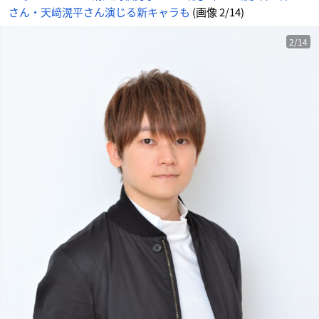
目
さん・天﨑滉平さん演じる新キャラも
(画像 2/14)
の
画
像
-
ア
2/14
ニ
メ
情
報
サ
イ
ト
に
じ
め
ん