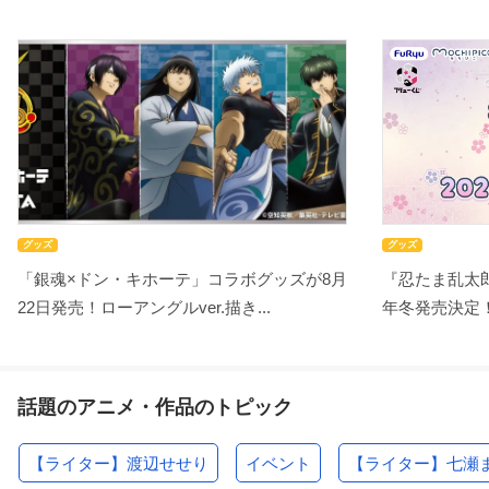
グッズ
グッズ
「銀魂×ドン・キホーテ」コラボグッズが8月
『忍たま乱太郎
22日発売！ローアングルver.描き...
年冬発売決定！
話題のアニメ・作品のトピック
【ライター】渡辺せせり
イベント
【ライター】七瀬