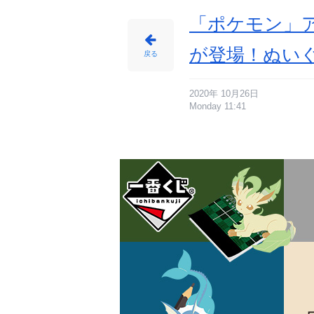
当
た
る
「ポケモン」
新
作
一
番
が登場！ぬい
く
戻る
じ
販
売
決
定
_
2020年 10月26日
1
Monday 11:41
番
目
の
画
像
-
ア
ニ
メ
情
報
サ
イ
ト
に
じ
め
ん