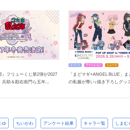
イベント
ファッション
ニュース
』フリューくじ第2弾が2027
「まどマギ×ANGEL BLUE」
兵助＆勘右衛門ら五年...
の私服が尊い♪描き下ろしグッズ.
まゆ
ちいかわ
アンケート結果
キャラ一覧
しまむ