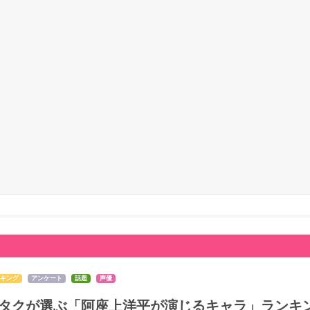
キング
アンケート
話題
声優
タクが選ぶ「阿座上洋平が演じるキャラ」ランキン