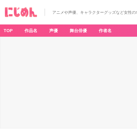
「ポ
ケ
モ
アニメや声優、キャラクターグッズなど女性の
ン」
ア
ー
ト
が
TOP
作品名
声優
舞台俳優
作者名
テ
ー
マ
の
イ
ー
ブ
イ
が
デ
ザ
イ
ン
さ
れ
た
グ
ッ
ズ
が
登
場！
ぬ
い
ぐ
る
み
や
ブ
ラ
ン
ケ
ッ
ト
が