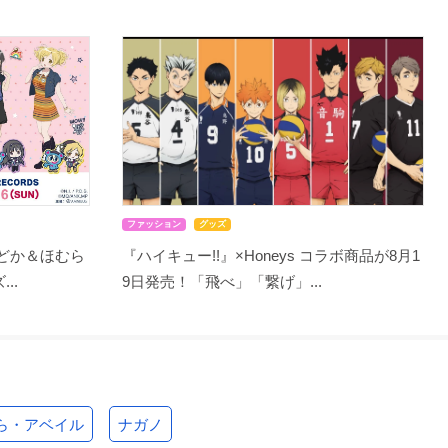
ファッション
グッズ
まどか＆ほむら
『ハイキュー!!』×Honeys コラボ商品が8月1
..
9日発売！「飛べ」「繋げ」...
ら・アベイル
ナガノ