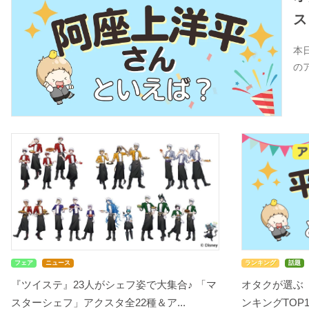
ス
本
の
フェア
ニュース
ランキング
話題
『ツイステ』23人がシェフ姿で大集合♪ 「マ
オタクが選ぶ
スターシェフ」アクスタ全22種＆ア...
ンキングTOP10