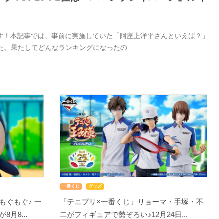
す！本記事では、事前に実施していた「阿座上洋平さんといえば？」
した。果たしてどんなランキングになったの
一番くじ
グッズ
もぐもぐ♪ 一
「テニプリ×一番くじ」リョーマ・手塚・不
月8...
二がフィギュアで勢ぞろい♪12月24日...