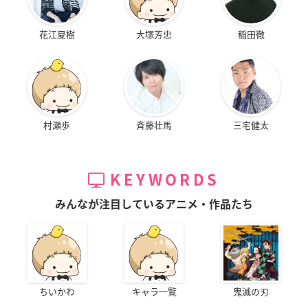
花江夏樹
大塚芳忠
稲田徹
村瀬歩
斉藤壮馬
三宅健太
KEYWORDS
みんなが注目しているアニメ・作品たち
ちいかわ
キャラ一覧
鬼滅の刃