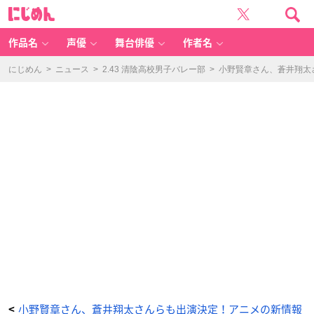
小
に
野
じ
賢
め
章
ん
さ
ん、
作品名
声優
舞台俳優
作者名
蒼
井
翔
太
にじめん
>
ニュース
>
2.43 清陰高校男子バレー部
>
小野賢章さん、蒼井翔太
さ
ん
ら
も
出
演
決
定！
ア
ニ
メ
の
新
情
報
解
禁
を
行
う
「フ
ジ
テ
レ
ビ
ア
ニ
メ
ラ
イ
ン
ナ
ッ
プ
小野賢章さん、蒼井翔太さんらも出演決定！アニメの新情報
<
発