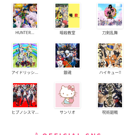
HUNTER...
暗殺教室
刀剣乱舞
アイドリッシ...
銀魂
ハイキュー!!
ヒプノシスマ...
サンリオ
呪術廻戦