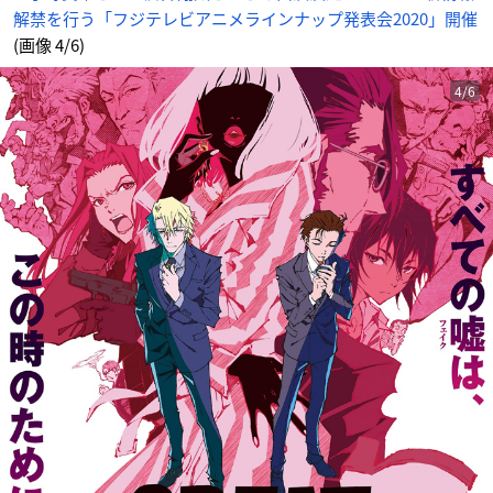
表
解禁を行う「フジテレビアニメラインナップ発表会2020」開催
会
2
0
(画像 4/6)
2
0」
開
催
4/6
_
4
番
目
の
画
像
-
ア
ニ
メ
情
報
サ
イ
ト
に
じ
め
ん