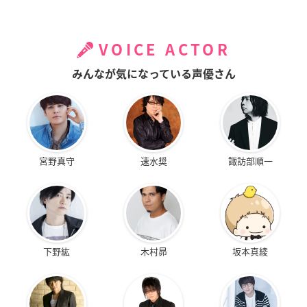
VOICE ACTOR
みんなが気になっている声優さん
宮野真守
速水奨
諏訪部順一
下野紘
木村昴
坂本真綾