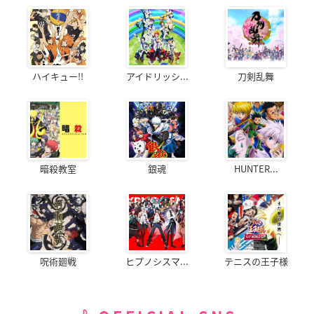
ハイキュー!!
アイドリッシ...
刀剣乱舞
暗殺教室
銀魂
HUNTER...
呪術廻戦
ヒプノシスマ...
テニスの王子様