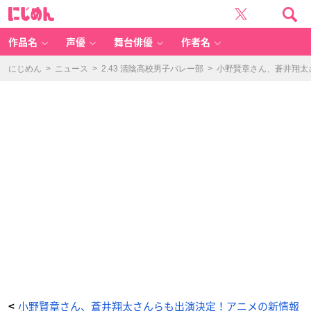
小
に
野
じ
賢
め
章
ん
さ
ん、
作品名
声優
舞台俳優
作者名
蒼
井
翔
太
にじめん
>
ニュース
>
2.43 清陰高校男子バレー部
>
小野賢章さん、蒼井翔太
さ
ん
ら
も
出
演
決
定！
ア
ニ
メ
の
新
情
報
解
禁
を
行
う
「フ
ジ
テ
レ
ビ
ア
ニ
メ
ラ
イ
ン
ナ
ッ
プ
小野賢章さん、蒼井翔太さんらも出演決定！アニメの新情報
<
発