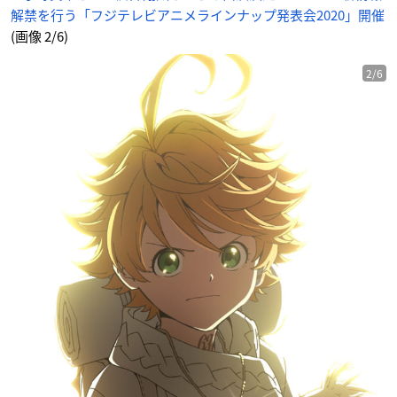
表
解禁を行う「フジテレビアニメラインナップ発表会2020」開催
会
2
0
(画像 2/6)
2
0」
開
催
2/6
_
2
番
目
の
画
像
-
ア
ニ
メ
情
報
サ
イ
ト
に
じ
め
ん