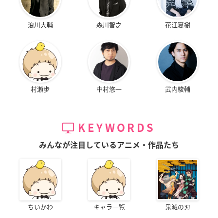
浪川大輔
森川智之
花江夏樹
村瀬歩
中村悠一
武内駿輔
KEYWORDS
みんなが注目しているアニメ・作品たち
ちいかわ
キャラ一覧
鬼滅の刃