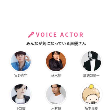
VOICE ACTOR
みんなが気になっている声優さん
宮野真守
速水奨
諏訪部順一
下野紘
木村昴
坂本真綾