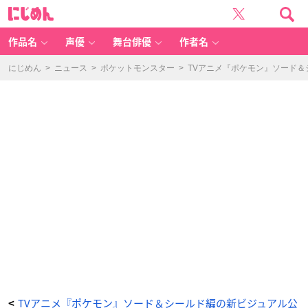
T
に
V
じ
ア
め
ニ
ん
メ
『ポ
作品名
声優
舞台俳優
作者名
ケ
モ
ン』
ソ
にじめん
>
ニュース
>
ポケットモンスター
>
TVアニメ『ポケモン』ソード
ー
ド
＆
シ
ー
ル
ド
編
の
新
ビ
ジ
ュ
ア
ル
公
開！
初
オ
ン
ラ
イ
ン
イ
ベ
ン
ト
に
鈴
木
達
央
さ
ん、
TVアニメ『ポケモン』ソード＆シールド編の新ビジュアル公
<
日