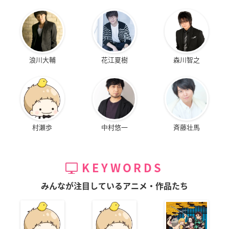
浪川大輔
花江夏樹
森川智之
村瀬歩
中村悠一
斉藤壮馬
KEYWORDS
みんなが注目しているアニメ・作品たち