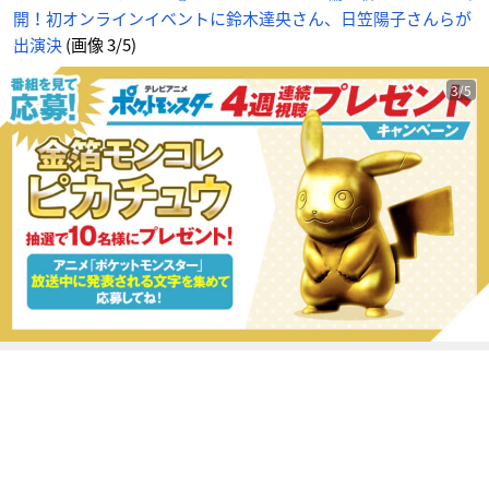
笠
開！初オンラインイベントに鈴木達央さん、日笠陽子さんらが
陽
子
さ
出演決
(画像 3/5)
ん
ら
が
出
3/5
演
決
_
3
番
目
の
画
像
-
ア
ニ
メ
情
報
サ
イ
ト
に
じ
め
ん