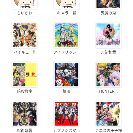
ちいかわ
キャラ一覧
鬼滅の刃
ハイキュー!!
アイドリッシ...
刀剣乱舞
暗殺教室
銀魂
HUNTER...
呪術廻戦
ヒプノシスマ...
テニスの王子様