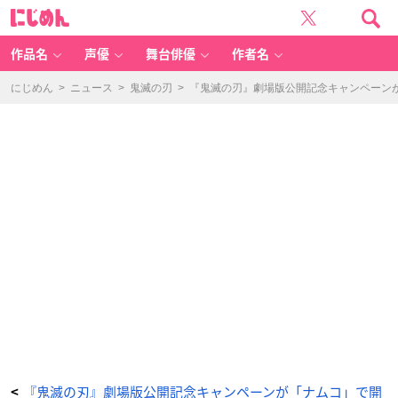
『鬼
に
滅
じ
の
め
刃』
ん
劇
場
作品名
声優
舞台俳優
作者名
版
公
開
記
にじめん
>
ニュース
>
鬼滅の刃
>
『鬼滅の刃』劇場版公開記念キャンペーン
念
キ
ャ
ン
ペ
ー
ン
が
「ナ
ム
コ」
で
開
催！
描
き
下
ろ
し
を
使
用
し
た
限
定
プ
ラ
イ
ズ
&
ノ
ベ
ル
『鬼滅の刃』劇場版公開記念キャンペーンが「ナムコ」で開
<
テ