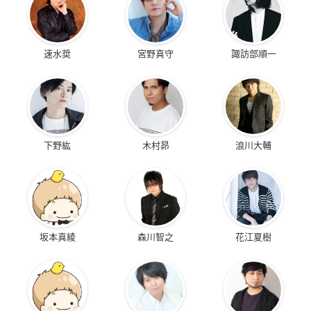
速水奨
宮野真守
諏訪部順一
下野紘
木村昴
浪川大輔
坂本真綾
森川智之
花江夏樹