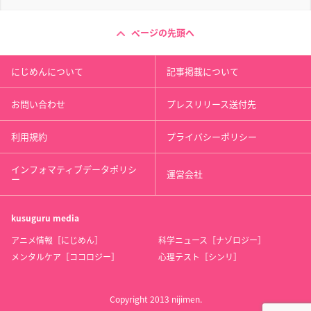
ページの先頭へ
にじめんについて
記事掲載について
お問い合わせ
プレスリリース送付先
利用規約
プライバシーポリシー
インフォマティブデータポリシ
運営会社
ー
kusuguru
media
アニメ情報［にじめん］
科学ニュース［ナゾロジー］
メンタルケア［ココロジー］
心理テスト［シンリ］
Copyright 2013 nijimen.