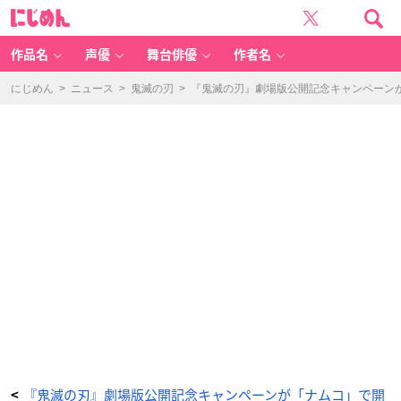
『鬼
に
滅
じ
の
め
刃』
ん
劇
場
作品名
声優
舞台俳優
作者名
版
公
開
記
にじめん
>
ニュース
>
鬼滅の刃
>
『鬼滅の刃』劇場版公開記念キャンペーン
念
キ
ャ
ン
ペ
ー
ン
が
「ナ
ム
コ」
で
開
催！
描
き
下
ろ
し
を
使
用
し
た
限
定
プ
ラ
イ
ズ
&
ノ
ベ
ル
『鬼滅の刃』劇場版公開記念キャンペーンが「ナムコ」で開
<
テ