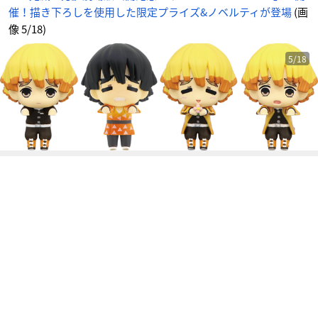
ィ
催！描き下ろしを使用した限定プライズ&ノベルティが登場
(画
が
登
場
像 5/18)
_
5
番
目
5/18
の
画
像
-
ア
ニ
メ
情
報
サ
イ
ト
に
じ
め
ん