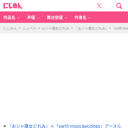
『お
に
ジ
じ
ャ
め
魔
ん
女
ど
作品名
声優
舞台俳優
作者名
れ
み』
×
「e
にじめん
>
ニュース
>
おジャ魔女どれみ
>
『おジャ魔女どれみ』×「earth
ar
th
m
u
si
c
&
e
c
ol
o
g
y」
ア
ー
ス
ら
し
い
ア
イ
テ
ム
に
お
ジ
ャ
魔
女
の
世
界
観
を
『おジャ魔女どれみ』×「earth music&ecology」アースら
<
散