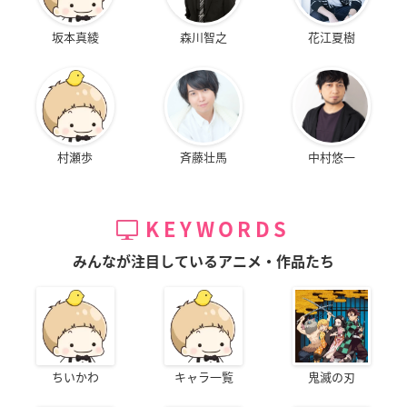
坂本真綾
森川智之
花江夏樹
村瀬歩
斉藤壮馬
中村悠一
KEYWORDS
みんなが注目しているアニメ・作品たち
ちいかわ
キャラ一覧
鬼滅の刃