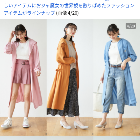
り
しいアイテムにおジャ魔女の世界観を散りばめたファッション
ば
め
た
アイテムがラインナップ
(画像 4/20)
フ
ァ
ッ
シ
4/20
ョ
ン
ア
イ
テ
ム
が
ラ
イ
ン
ナ
ッ
プ
_
4
番
目
の
画
像
-
ア
ニ
メ
情
報
サ
イ
ト
に
じ
め
ん