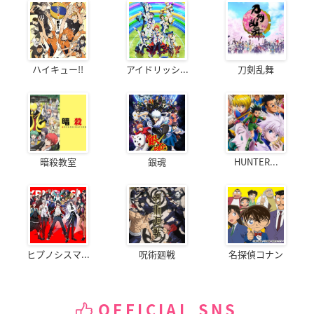
ハイキュー!!
アイドリッシ...
刀剣乱舞
暗殺教室
銀魂
HUNTER...
ヒプノシスマ...
呪術廻戦
名探偵コナン
OFFICIAL SNS