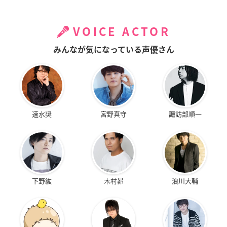
VOICE ACTOR
みんなが気になっている声優さん
速水奨
宮野真守
諏訪部順一
下野紘
木村昴
浪川大輔