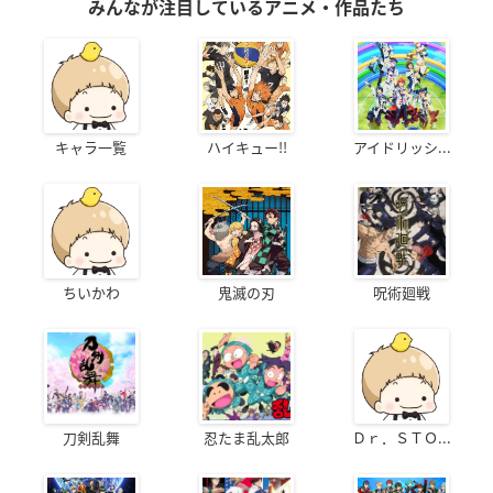
みんなが注目しているアニメ・作品たち
キャラ一覧
ハイキュー!!
アイドリッシ...
ちいかわ
鬼滅の刃
呪術廻戦
刀剣乱舞
忍たま乱太郎
Ｄｒ．ＳＴＯ...