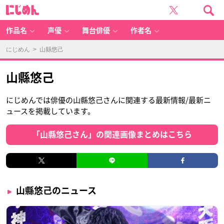
に
じ
め
ん
作品名
声優
舞台俳優
作者名
にじめん
> 山縣悠己
山縣悠己
にじめんでは俳優の山縣悠己さんに関連する最新情報/最新ニ
ュースを掲載しています。
「山縣悠己さん」の関連画像まとめはこちら
山縣悠己のニュース