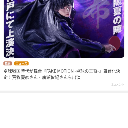
舞台
ニュース
卓球戦国時代が舞台『FAKE MOTION -卓球の王将-』舞台化決
定！荒牧慶彦さん・廣瀬智紀さんら出演
2コメント