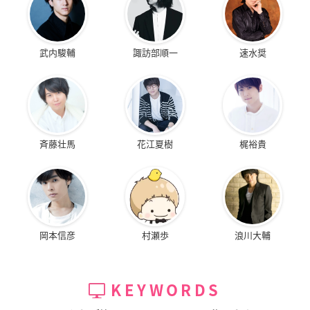
武内駿輔
諏訪部順一
速水奨
斉藤壮馬
花江夏樹
梶裕貴
岡本信彦
村瀬歩
浪川大輔
KEYWORDS