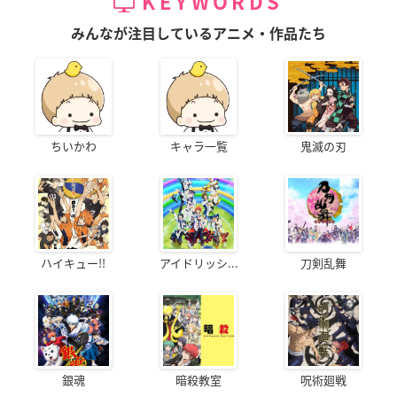
KEYWORDS
みんなが注目しているアニメ・作品たち
ちいかわ
キャラ一覧
鬼滅の刃
ハイキュー!!
アイドリッシ...
刀剣乱舞
銀魂
暗殺教室
呪術廻戦