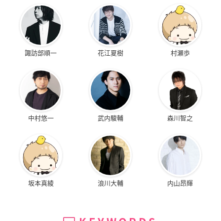
諏訪部順一
花江夏樹
村瀬歩
中村悠一
武内駿輔
森川智之
坂本真綾
浪川大輔
内山昂輝