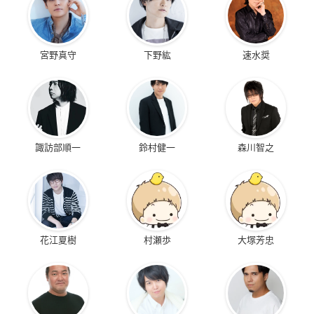
宮野真守
下野紘
速水奨
諏訪部順一
鈴村健一
森川智之
花江夏樹
村瀬歩
大塚芳忠