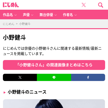
に
じ
め
ん
作品名
声優
舞台俳優
作者名
にじめん
> 小野健斗
小野健斗
にじめんでは俳優の小野健斗さんに関連する最新情報/最新ニ
ュースを掲載しています。
「小野健斗さん」の関連画像まとめはこちら
小野健斗のニュース