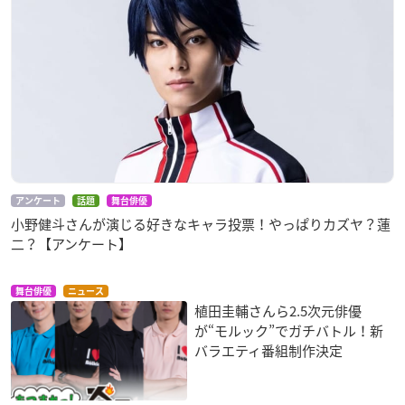
アンケート
話題
舞台俳優
小野健斗さんが演じる好きなキャラ投票！やっぱりカズヤ？蓮
二？【アンケート】
舞台俳優
ニュース
植田圭輔さんら2.5次元俳優
が“モルック”でガチバトル！新
バラエティ番組制作決定