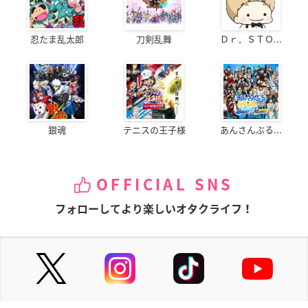
忍たま乱太郎
刀剣乱舞
Ｄｒ．ＳＴＯ...
銀魂
テニスの王子様
あんさんぶる...
OFFICIAL SNS
フォローしてより楽しいオタクライフ！