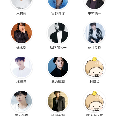
木村昴
宮野真守
中村悠一
速水奨
諏訪部順一
花江夏樹
梶裕貴
武内駿輔
村瀬歩
岡本信彦
浪川大輔
阿座上洋平