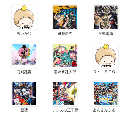
ちいかわ
鬼滅の刃
呪術廻戦
刀剣乱舞
忍たま乱太郎
Ｄｒ．ＳＴＯ...
銀魂
テニスの王子様
あんさんぶる...