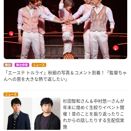
舞台
舞台俳優
ニュース
「エーステ トルライ」秋組の写真＆コメント到着！「監督ちゃ
んへの恩を大きな熱で返したい」
ニュース
杉田智和さん＆中村悠一さんが
年末に煌めく生絞りイベント開
催！昔のことを振り返ったりこ
れからの話したりする生配信実
施