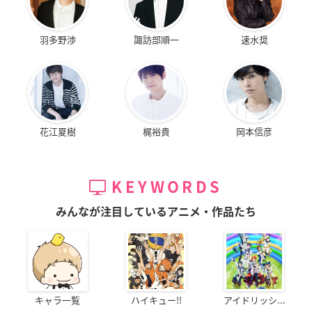
羽多野渉
諏訪部順一
速水奨
花江夏樹
梶裕貴
岡本信彦
KEYWORDS
みんなが注目しているアニメ・作品たち
キャラ一覧
ハイキュー!!
アイドリッシ...