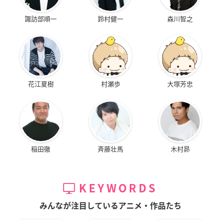
諏訪部順一
鈴村健一
森川智之
花江夏樹
村瀬歩
大塚芳忠
稲田徹
斉藤壮馬
木村昴
KEYWORDS
みんなが注目しているアニメ・作品たち