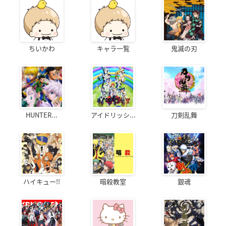
ちいかわ
キャラ一覧
鬼滅の刃
HUNTER...
アイドリッシ...
刀剣乱舞
ハイキュー!!
暗殺教室
銀魂