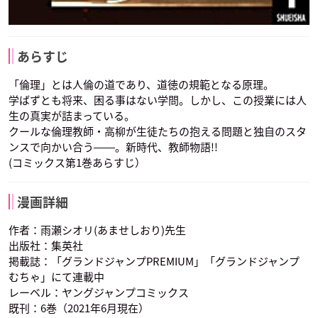
あらすじ
「倫理」とは人倫の道であり、道徳の規範となる原理。
学ばずとも将来、困る事はない学問。しかし、この授業には人
生の真実が詰まっている。
クールな倫理教師・高柳が生徒たちの抱える問題と独自のスタ
ンスで向かい合う――。新時代、教師物語!!
(コミックス第1巻あらすじ）
漫画詳細
作者：雨瀬シオリ(あませしおり)先生
出版社：集英社
掲載誌：「グランドジャンプPREMIUM」「グランドジャンプ
むちゃ」にて連載中
レーベル：ヤングジャンプコミックス
既刊：6巻（2021年6月現在）