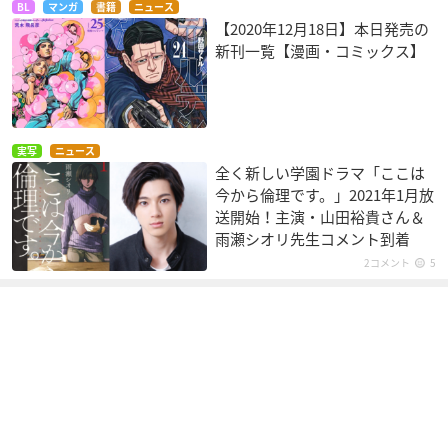
BL
マンガ
書籍
ニュース
【2020年12月18日】本日発売の
新刊一覧【漫画・コミックス】
実写
ニュース
全く新しい学園ドラマ「ここは
今から倫理です。」2021年1月放
送開始！主演・山田裕貴さん＆
雨瀬シオリ先生コメント到着
2コメント
5