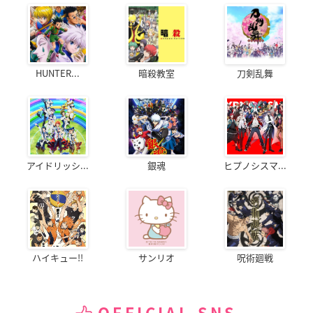
HUNTER...
暗殺教室
刀剣乱舞
アイドリッシ...
銀魂
ヒプノシスマ...
ハイキュー!!
サンリオ
呪術廻戦