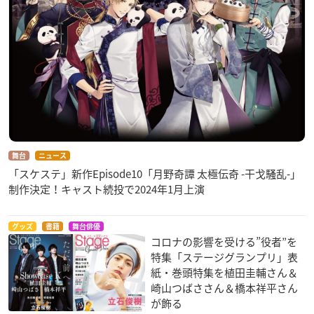
舞台
ニュース
「スケステ」新作Episode10「月野奇譚 太極伝奇 -干戈騒乱-」
制作決定！キャスト続投で2024年1月上演
グッズ
書籍
舞台俳優
コロナの影響を受ける”役者”を
特集「ステージグランプリ」表
紙・巻頭特集を植田圭輔さん＆
崎山つばささん＆橋本祥平さん
が飾る