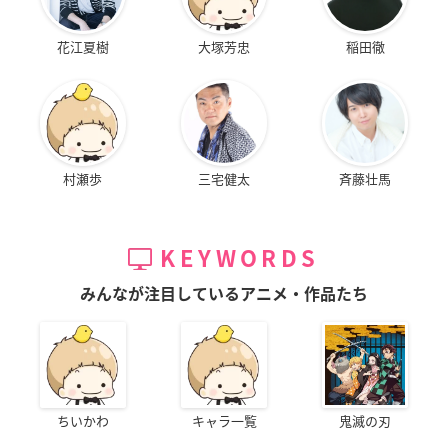
花江夏樹
大塚芳忠
稲田徹
村瀬歩
三宅健太
斉藤壮馬
KEYWORDS
みんなが注目しているアニメ・作品たち
ちいかわ
キャラ一覧
鬼滅の刃