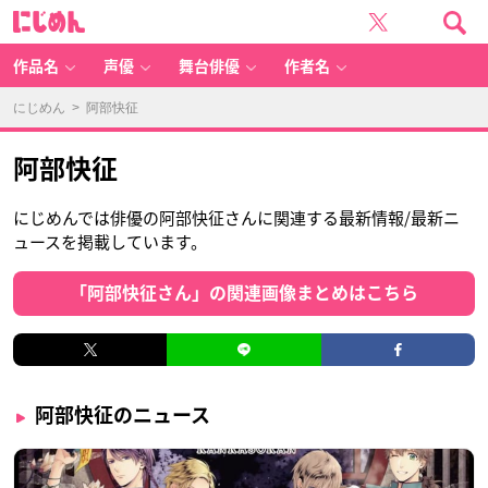
に
じ
め
ん
作品名
声優
舞台俳優
作者名
にじめん
> 阿部快征
阿部快征
にじめんでは俳優の阿部快征さんに関連する最新情報/最新ニ
ュースを掲載しています。
「阿部快征さん」の関連画像まとめはこちら
阿部快征のニュース