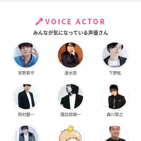
VOICE ACTOR
みんなが気になっている声優さん
宮野真守
速水奨
下野紘
鈴村健一
諏訪部順一
森川智之