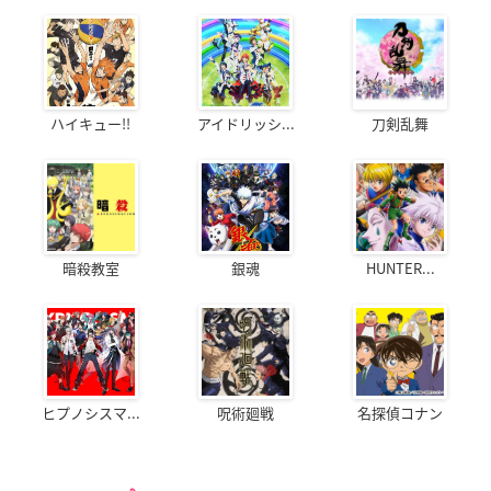
ハイキュー!!
アイドリッシ...
刀剣乱舞
暗殺教室
銀魂
HUNTER...
ヒプノシスマ...
呪術廻戦
名探偵コナン