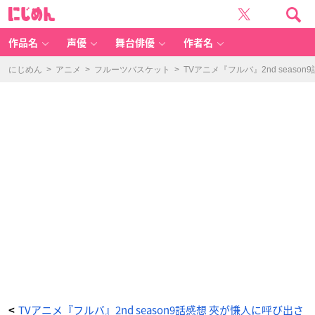
T
に
V
じ
ア
め
ニ
ん
メ
『フ
作品名
声優
舞台俳優
作者名
ル
バ』
2
n
にじめん
>
アニメ
>
フルーツバスケット
>
TVアニメ『フルバ』2nd seas
d
s
e
a
s
o
n
9
話
感
想
夾
が
慊
人
に
呼
び
出
さ
れ
る！
夾
の
透
へ
の
想
い
に
涙
の
回
_
TVアニメ『フルバ』2nd season9話感想 夾が慊人に呼び出さ
<
1