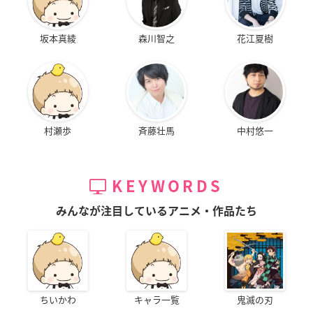
坂本真綾
森川智之
花江夏樹
村瀬歩
斉藤壮馬
中村悠一
KEYWORDS
みんなが注目しているアニメ・作品たち
ちいかわ
キャラ一覧
鬼滅の刃