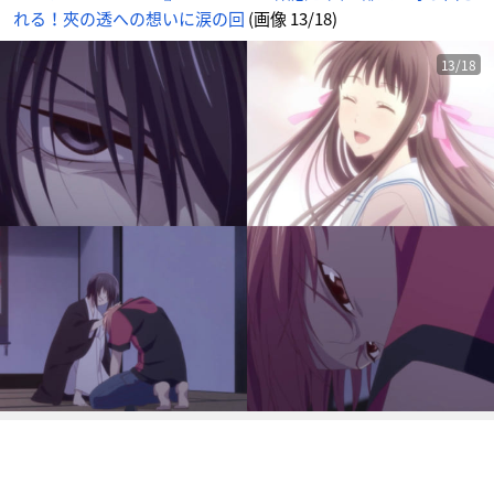
3
れる！夾の透への想いに涙の回
(画像 13/18)
番
目
の
画
像
13/18
-
ア
ニ
メ
情
報
サ
イ
ト
に
じ
め
ん