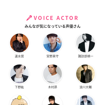
VOICE ACTOR
みんなが気になっている声優さん
速水奨
宮野真守
諏訪部順一
下野紘
木村昴
浪川大輔