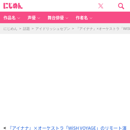
『ア
に
イ
じ
ナ
め
ナ』
ん
×
オ
作品名
声優
舞台俳優
作者名
ー
ケ
ス
ト
にじめん
>
話題
>
アイドリッシュセブン
>
『アイナナ』×オーケストラ「WiS
ラ
「W
iS
H
V
O
Y
A
G
E」
の
リ
モ
ー
ト
演
奏
映
像
が
公
開！
_
1
0
番
目
の
画
像
-
ア
ニ
メ
『アイナナ』×オーケストラ「WiSH VOYAGE」のリモート演
<
情