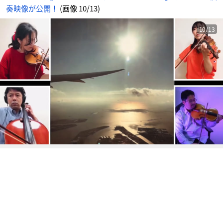
報
奏映像が公開！
(画像 10/13)
サ
イ
ト
に
じ
10/13
め
ん