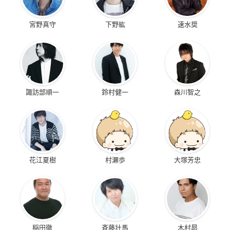
宮野真守
下野紘
速水奨
諏訪部順一
鈴村健一
森川智之
花江夏樹
村瀬歩
大塚芳忠
稲田徹
斉藤壮馬
木村昴