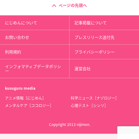
ページの先頭へ
にじめんについて
記事掲載について
お問い合わせ
プレスリリース送付先
利用規約
プライバシーポリシー
インフォマティブデータポリシ
運営会社
ー
kusuguru
media
アニメ情報［にじめん］
科学ニュース［ナゾロジー］
メンタルケア［ココロジー］
心理テスト［シンリ］
Copyright 2013 nijimen.