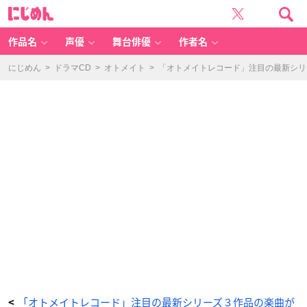
「オ
に
ト
じ
メ
め
イ
ん
ト
レ
作品名
声優
舞台俳優
作者名
コ
ー
ド」
注
にじめん
>
ドラマCD
>
オトメイト
>
「オトメイトレコード」注目の最新シリ
目
の
最
新
シ
リ
ー
ズ
３
作
品
の
楽
曲
が
配
信
限
定
リ
リ
ー
ス！
『お
と
ど
け
カ
レ
シ』
主
題
歌
『俺
「オトメイトレコード」注目の最新シリーズ３作品の楽曲が
<
様