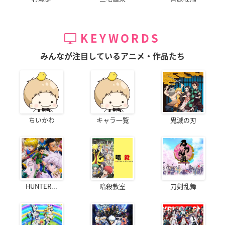
KEYWORDS
みんなが注目しているアニメ・作品たち
ちいかわ
キャラ一覧
鬼滅の刃
HUNTER...
暗殺教室
刀剣乱舞