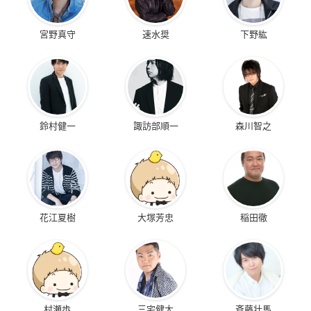
宮野真守
速水奨
下野紘
鈴村健一
諏訪部順一
森川智之
花江夏樹
大塚芳忠
稲田徹
村瀬歩
三宅健太
斉藤壮馬