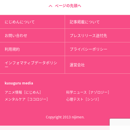
ページの先頭へ
にじめんについて
記事掲載について
お問い合わせ
プレスリリース送付先
利用規約
プライバシーポリシー
インフォマティブデータポリシ
運営会社
ー
kusuguru
media
アニメ情報［にじめん］
科学ニュース［ナゾロジー］
メンタルケア［ココロジー］
心理テスト［シンリ］
Copyright 2013 nijimen.