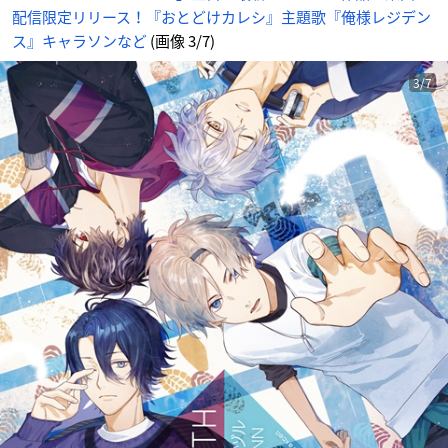
レ
配信限定リリース！『おとどけカレシ』主題歌『俺様レジデン
ジ
デ
ン
ス』キャラソンなど
(画像 3/7)
ス』
キ
ャ
ラ
3/7
ソ
ン
な
ど
_
3
番
目
の
画
像
-
ア
ニ
メ
情
報
サ
イ
ト
に
じ
め
ん