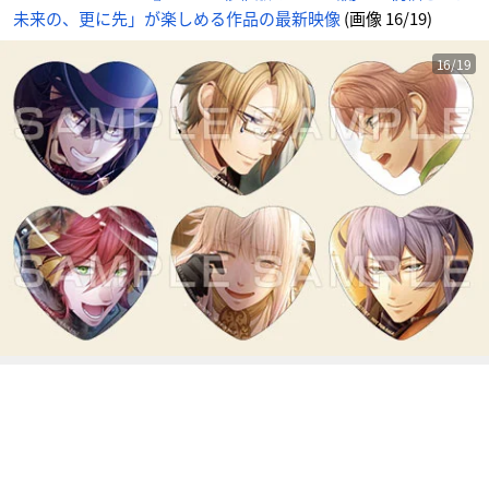
像
未来の、更に先」が楽しめる作品の最新映像
(画像 16/19)
_
1
6
番
目
16/19
の
画
像
-
ア
ニ
メ
情
報
サ
イ
ト
に
じ
め
ん