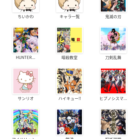
ちいかわ
キャラ一覧
鬼滅の刃
HUNTER...
暗殺教室
刀剣乱舞
サンリオ
ハイキュー!!
ヒプノシスマ...