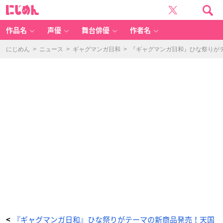
『ギ
に
ャ
じ
グ
め
マ
ん
ン
ガ
作品名
声優
舞台俳優
作者名
日
和』
ひ
な
にじめん
>
ニュース
>
ギャグマンガ日和
>
『ギャグマンガ日和』ひな祭りが
祭
り
が
テ
ー
マ
の
新
商
品
発
売！
天
国
組
や
聖
徳
太
子
た
ち
が
ゆ
る
可
愛
い
グ
ラ
フ
ア
ー
ト
『ギャグマンガ日和』ひな祭りがテーマの新商品発売！天国
<
に