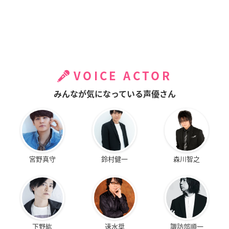
VOICE ACTOR
みんなが気になっている声優さん
宮野真守
鈴村健一
森川智之
下野紘
速水奨
諏訪部順一