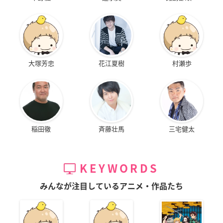
大塚芳忠
花江夏樹
村瀬歩
稲田徹
斉藤壮馬
三宅健太
KEYWORDS
みんなが注目しているアニメ・作品たち