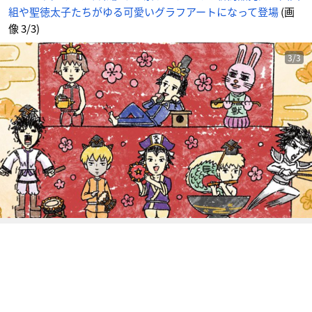
な
組や聖徳太子たちがゆる可愛いグラフアートになって登場
(画
っ
て
登
像 3/3)
場
_
3
番
3/3
目
の
画
像
-
ア
ニ
メ
情
報
サ
イ
ト
に
じ
め
ん