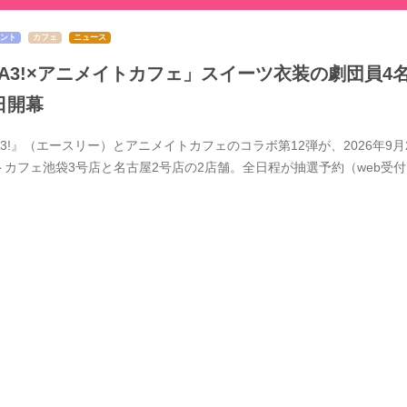
ント
カフェ
ニュース
A3!×アニメイトカフェ」スイーツ衣装の劇団員4
日開幕
A3!』（エースリー）とアニメイトカフェのコラボ第12弾が、2026年
トカフェ池袋3号店と名古屋2号店の2店舗。全日程が抽選予約（web受