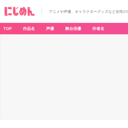
「ポ
ケ
モ
アニメや声優、キャラクターグッズなど女性の
ン
×
ミ
ス
タ
TOP
作品名
声優
舞台俳優
作者名
ー
ド
ー
ナ
ツ」
タ
マ
ゲ
た!
ミ
ミ
ッ
キ
ュ
の
ド
ー
ナ
ツ
チ
ョ
コ
-
ア
ニ
メ
情
報
サ
イ
ト
に
じ
め
ん