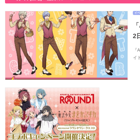
イベ
「
2
『
イ