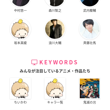
中村悠一
森川智之
武内駿輔
坂本真綾
浪川大輔
斉藤壮馬
KEYWORDS
みんなが注目しているアニメ・作品たち
ちいかわ
キャラ一覧
鬼滅の刃