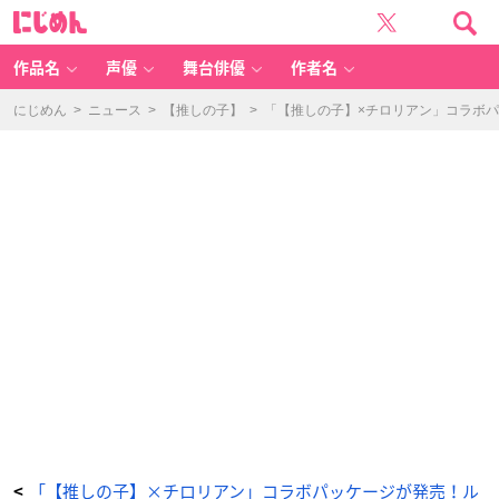
T
に
V
じ
ア
め
ニ
ん
メ
『【推
作品名
声優
舞台俳優
作者名
し
の
子】』
×
にじめん
>
ニュース
>
【推しの子】
>
「【推しの子】×チロリアン」コラボパ
チ
ロ
リ
ア
ン
コ
ラ
ボ
缶
-
ア
ニ
メ
情
報
サ
イ
ト
に
じ
め
ん
「【推しの子】×チロリアン」コラボパッケージが発売！ル
<