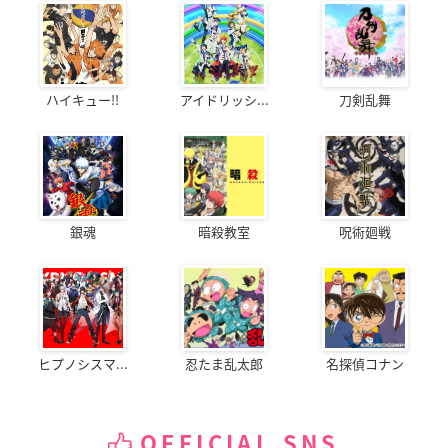
ハイキュー!!
アイドリッシ...
刀剣乱舞
銀魂
暗殺教室
呪術廻戦
ヒプノシスマ...
忍たま乱太郎
名探偵コナン
OFFICIAL SNS