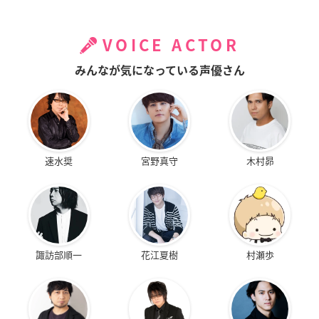
VOICE ACTOR
みんなが気になっている声優さん
速水奨
宮野真守
木村昴
諏訪部順一
花江夏樹
村瀬歩