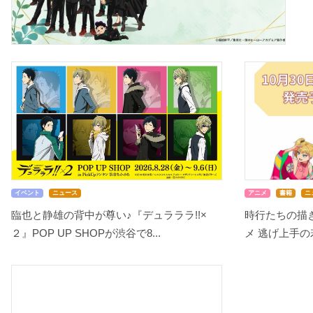
イベント
ニュース
アニメ
書籍
ニ
臨也と静雄の背中が尊い♪『デュラララ!!×
時行たちの描き
２』POP UP SHOPが渋谷で8...
メ 逃げ上手の若