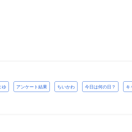
まゆ
アンケート結果
ちいかわ
今日は何の日？
キ