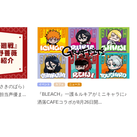
イベント
カフェ
ニュース
さきのばら）
『BLEACH』一護＆ルキアがミニキャラに♪
当声優ま...
洒落CAFEコラボが8月26日開...