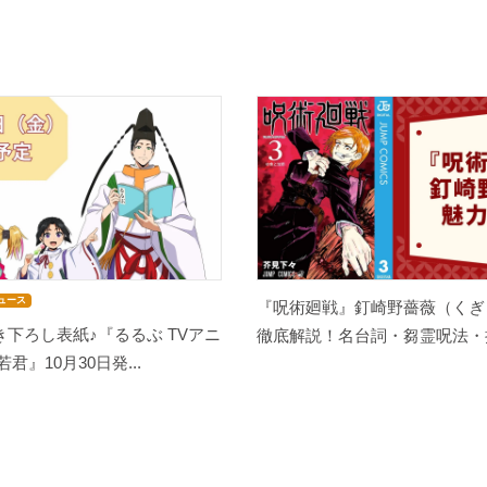
ュース
『呪術廻戦』釘崎野薔薇（くぎ
下ろし表紙♪『るるぶ TVアニ
徹底解説！名台詞・芻霊呪法・担
君』10月30日発...