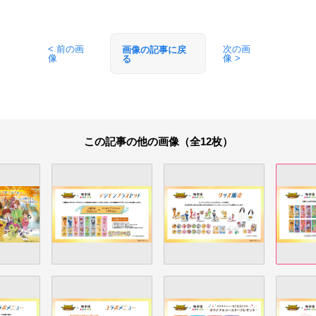
< 前の画
次の画
画像の記事に戻
像
像 >
る
この記事の他の画像（全12枚）