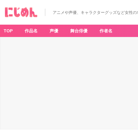
「デ
ジ
モ
アニメや声優、キャラクターグッズなど女性の
ン
×
極
楽
湯」
TOP
作品名
声優
舞台俳優
作者名
購
入
特
典
-
ア
ニ
メ
情
報
サ
イ
ト
に
じ
め
ん