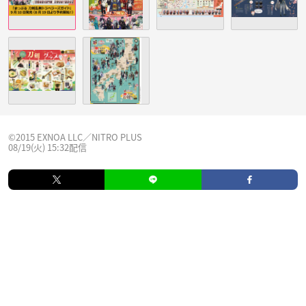
©2015 EXNOA LLC／NITRO PLUS
08/19(火) 15:32配信