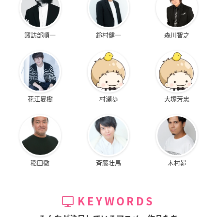
諏訪部順一
鈴村健一
森川智之
花江夏樹
村瀬歩
大塚芳忠
稲田徹
斉藤壮馬
木村昴
KEYWORDS