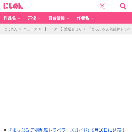
『ま
に
っ
じ
ぷ
め
る
ん
刀
剣
作品名
声優
舞台俳優
作者名
乱
舞
ト
ラ
にじめん
>
ニュース
>
【ライター】渡辺せせり
>
『まっぷる 刀剣乱舞トラベ
ベ
ラ
ー
ズ
ガ
イ
ド』
-
ア
ニ
メ
情
報
サ
イ
ト
に
じ
め
ん
『まっぷる 刀剣乱舞トラベラーズガイド』9月10日に発売！
<