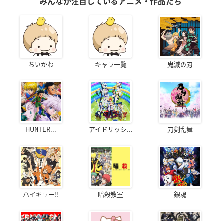
みんなが注目しているアニメ・作品たち
ちいかわ
キャラ一覧
鬼滅の刃
HUNTER...
アイドリッシ...
刀剣乱舞
ハイキュー!!
暗殺教室
銀魂