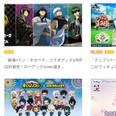
グッズ
一番くじ
グッズ
「銀魂×ドン・キホーテ」コラボグッズが8月
「テニプリ×
22日発売！ローアングルver.描き...
二がフィギュアで