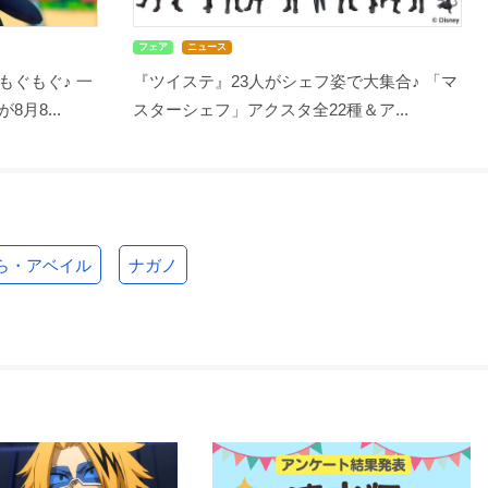
フェア
ニュース
もぐもぐ♪ 一
『ツイステ』23人がシェフ姿で大集合♪ 「マ
月8...
スターシェフ」アクスタ全22種＆ア...
ら・アベイル
ナガノ