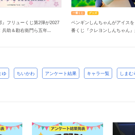
一番くじ
グッズ
』フリューくじ第2弾が2027
ペンギンしんちゃんがアイスを
兵助＆勘右衛門ら五年...
番くじ『クレヨンしんちゃん』が8
まゆ
ちいかわ
アンケート結果
キャラ一覧
しまむ