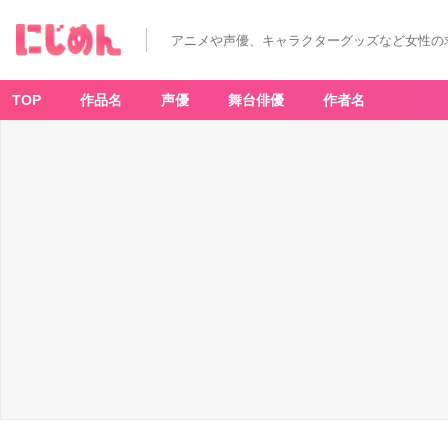
「薫
る
花
アニメや声優、キャラクターグッズなど女性の
は
凛
と
咲
く
TOP
作品名
声優
舞台俳優
作者名
×
く
じ
引
き
堂」
A
賞：
選
べ
る！
マ
グ
カ
ッ
プ
-
ア
ニ
メ
情
報
サ
イ
ト
に
じ
め
ん