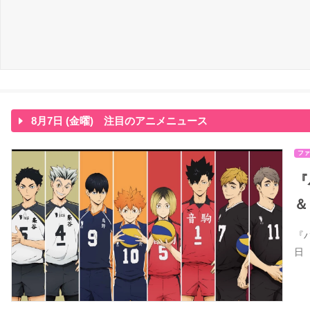
8月7日 (金曜) 注目のアニメニュース
ファ
『
＆
『
日