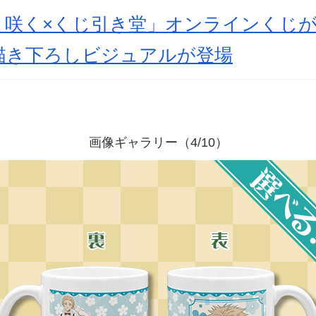
と咲く×くじ引き堂」オンラインくじ
描き下ろしビジュアルが登場
画像ギャラリー（4/10）