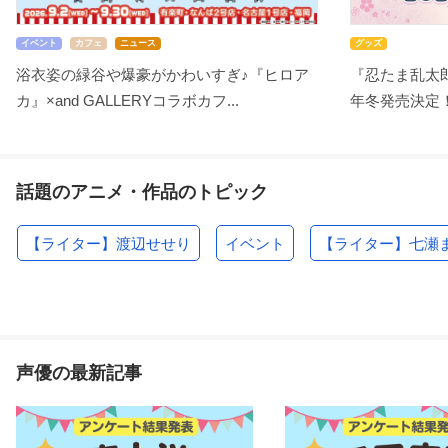
イベント
カフェ
ニュース
グッズ
浴衣姿の緑谷や爆豪がかわいすぎ♪『ヒロア
『忍たま乱太郎
カ』×and GALLERYコラボカフ...
年冬発売決定！
話題のアニメ・作品のトピック
【ライター】渡辺せせり
イベント
【ライター】七瀬
声優の最新記事