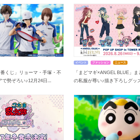
イベント
ファッション
ニュース
一番くじ」リョーマ・手塚・不
「まどマギ×ANGEL BLUE」
勢ぞろい♪12月24日...
の私服が尊い♪描き下ろしグッズ.