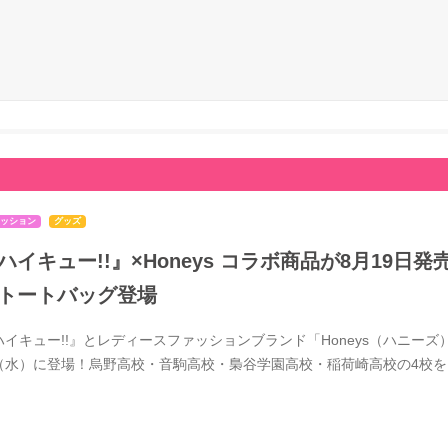
ッション
グッズ
ハイキュー!!』×Honeys コラボ商品が8月19
トートバッグ登場
ハイキュー!!』とレディースファッションブランド「Honeys（ハニーズ）
（水）に登場！烏野高校・音駒高校・梟谷学園高校・稲荷崎高校の4校