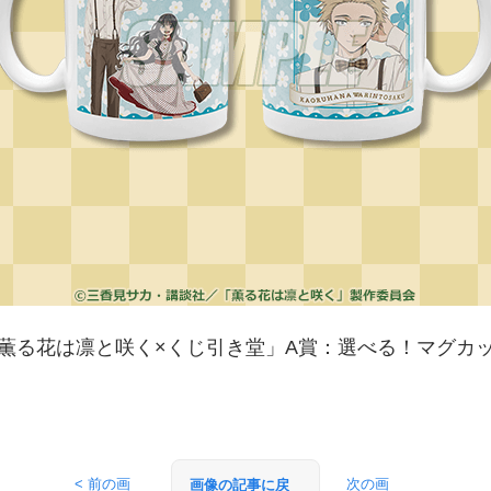
薫る花は凛と咲く×くじ引き堂」A賞：選べる！マグカ
< 前の画
次の画
画像の記事に戻